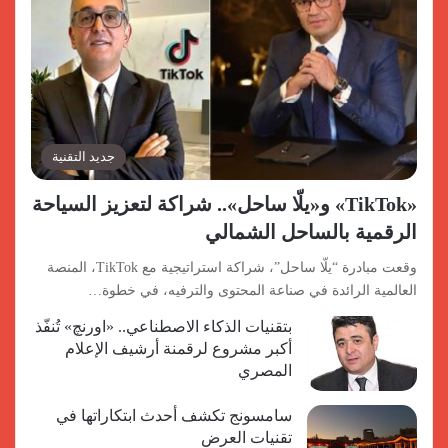
جديد التقنية
«TikTok» و«يلّا ساحل».. شراكة لتعزيز السياحة
الرقمية بالساحل الشمالي
وقعت مبادرة “يلّا ساحل”، شراكة استراتيجية مع TikTok، المنصة
العالمية الرائدة في صناعة المحتوى والترفيه، في خطوة…
بتقنيات الذكاء الاصطناعي.. «اورنچ» تُنفّذ
أكبر مشروع لرقمنة أرشيف الإعلام
المصري
سامسونج تكشف أحدث ابتكاراتها في
تقنيات العرض