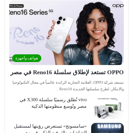
هواتف وأجهزة
OPPO تستعد لإطلاق سلسلة Reno16 في مصر
تستعد شركة OPPO، العلامة التجارية الرائدة عالمياً في مجال التكنولوجيا
والابتكار، لطرح سلسلتها الجديدة Reno16…
vivo تُطلق رسميًا سلسلة X300 في
مصر وتُوسع منظومتها الذكية
«سامسونج» تستعرض رؤيتها لمستقبل
الشاشات والترفيه الذكي في مصر