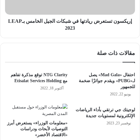
الخامس
بـLEAP
2023
إريكسون تستعرض ريادتها في شبكات الجيل الخامس بـLEAP
2023
مقالات ذات صلة
احتفال «Mad Gala» يصل
NTG Clarity توقع مذكرة تفاهم
لـ«PUBG» ويقدم جوائزًا ضخمة
مع Etisalat Services Holding
للجمهور
أكتوبر 18, 2022
يونيو 22, 2022
لوجيتك جي ترتقي بأداء الرياضات
الإلكترونية لمستويات جديدة
«معلومات الوزراء» يستعرض أبرز
نوفمبر 23, 2023
التوصيات لأبحاث ودراسات
«الاقتصاد الأخضر»