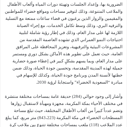
الضرورية بها، وإعداد الجلسات وتهيئة دورات المياه وألعاب الأطفال
والملاعب المتنوعة، وذلك لتوفير مساحات ومواقع خضراء للمواطنين
والمقيمين والزوار الذين يرغبون في قضاء ساعات ممتعة مع التسلية
والترفيه البري، وذلك وسط تكامل الخدمات، مع إجراء الصيانة
اللازمة لها على مدار العام، وذلك في إطار رؤية شاملة لتلبية
احتياجات النمو العمراني الذي تشهده العاصمة المقدسة من
المشروعات البيئية والترفيهية، وتعزيز المحافظة على المرافق
العامة، حيث تعمل على تطوير هذه الأماكن بشكل دوري ومستمر
على مدار العام، وبما يسهم بشكلٍ كبير في إعطاء صورة حضارية
جميلة لهذه المدينة المقدسة، وتحسين جودة الحياة، وذلك ضمن
خطتها لأنسنة المدن وبرنامج جودة الحياة، وكذلك للإسهام في
مبادرة “السعودية الخضراء” واستجابةً لرؤية 2030.
وأشار إلى وجود حوالي (284) حديقة عامة بمساحات مختلفة منتشرة
في مختلف الأحياء بمكة المكرمة، مجهزة ومهيأة لاستقبال زوارها
وتضم عدداً كبيراً من ألعاب الأطفال المختلفة، حيث تبلغ مساحة
المسطحات الخضراء في مكة المكرمة (843،223) متر مربع، كما يبلغ
عدد الملاعب (118) ملعب بمساحات مختلفة تتنوع بين ملاعب كرة