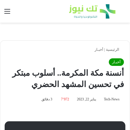
بحث عن
الق
الرئيسية
|
أخبـار
أخبـار
أنسنة مكة المكرمة.. أسلوب مبتكر
في تحسين المشهد الحضري
Tech-News
يناير 22, 2023
7٬972
3 دقائق