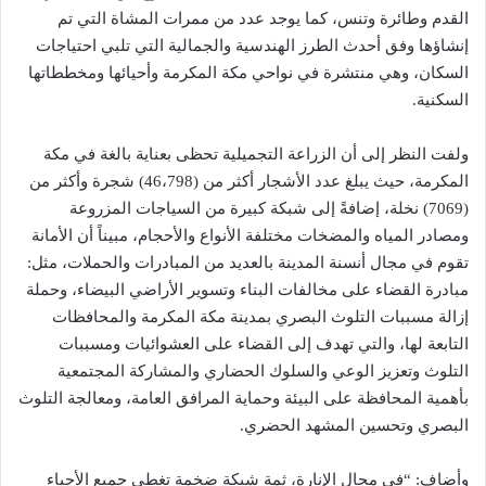
القدم وطائرة وتنس، كما يوجد عدد من ممرات المشاة التي تم
إنشاؤها وفق أحدث الطرز الهندسية والجمالية التي تلبي احتياجات
السكان، وهي منتشرة في نواحي مكة المكرمة وأحيائها ومخططاتها
السكنية.
ولفت النظر إلى أن الزراعة التجميلية تحظى بعناية بالغة في مكة
المكرمة، حيث يبلغ عدد الأشجار أكثر من (46،798) شجرة وأكثر من
(7069) نخلة، إضافةً إلى شبكة كبيرة من السياجات المزروعة
ومصادر المياه والمضخات مختلفة الأنواع والأحجام، مبيناً أن الأمانة
تقوم في مجال أنسنة المدينة بالعديد من المبادرات والحملات، مثل:
مبادرة القضاء على مخالفات البناء وتسوير الأراضي البيضاء، وحملة
إزالة مسببات التلوث البصري بمدينة مكة المكرمة والمحافظات
التابعة لها، والتي تهدف إلى القضاء على العشوائيات ومسببات
التلوث وتعزيز الوعي والسلوك الحضاري والمشاركة المجتمعية
بأهمية المحافظة على البيئة وحماية المرافق العامة، ومعالجة التلوث
البصري وتحسين المشهد الحضري.
وأضاف: “في مجال الإنارة، ثمة شبكة ضخمة تغطى جميع الأحياء