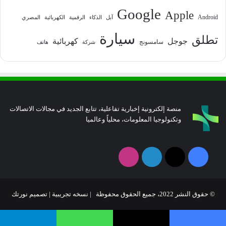
Google
Apple
Android
آبل
الذكاء
الرقمية
الكهربائية
المصري
سيارة
تطلق
جوجل
كهربائية
سامسونج
شركة
هاتف
منصة إلكترونية إخبارية تفاعلية، تتابع الجديد في مجالات الاتصالات
وتكنولوجيا المعلومات، محلياً وعالميا
فيسبوك
‫X
لينكدإن
انستقرام
© حقوق النشر 2022، جميع الحقوق محفوظة | نسخه تجريبية |
تصميم نورتك