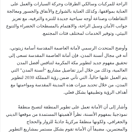
الراحة للمركبات وسالكي الطرقات وحركة السيارات والعمل على
العناية بمواقفها، وكذلك العناية بالشوارع والأنفاق والجسور ومعالجة
التقاطعات وصناعة أوجه سياحية جديدة للتنزه والترفيه، مع تعزيز
جوانب الأمان وسبل الراحة، والاهتمام بالمسطحات الخضراء والتنوع
البيئي، وتوفير الخدمات لمختلف فئات المجتمع.
وأوضح المتحدث الرسمي لأمانة العاصمة المقدسة أسامة زيتوني،
أنه في مجال أنسنة المدن، فإن أمانة العاصمة المقدسة تسعى إلى
تحقيق مفهوم جديد لتطوير مكة المكرمة لتنافس أفضل المدن
العالمية، وذلك من خلال أبرز تفاصيل مشاريع “أنسنة المدن” التي
يتم العمل عليها حالياً، التي تأتي ضمن رؤية المملكة 2030 لتطوير
المدن، من خلال تحديد ميزات هذه المدينة المقدسة ومواءمتها مع
أهداف الرؤية وتطبيقها بشكل فعلي.
وأشار إلى أن الأمانة تعمل على تطوير المنطقة لتصبح منطقةً
نموذجيةً بمفهوم الأنسنة، نظراً لأهميتها المستمدة من موقعها الديني
والجغرافي، ولكونها منطقةً مركزيةً جاذبةً للزوار والحجاج
والمعتمرين، مضيفاً أن الأمانة تقوم بشكل مستمر بمشاريع التطوير