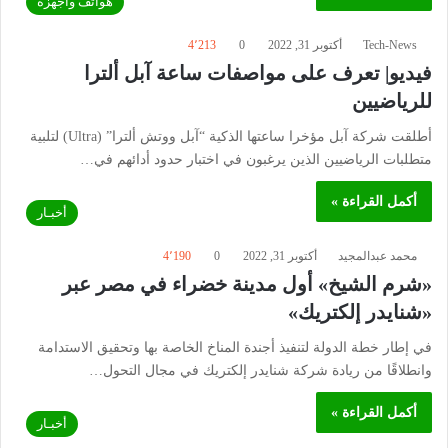
هواتف وأجهزة
Tech-News
أكتوبر 31, 2022
0
4٬213
فيديو| تعرف على مواصفات ساعة آبل ألترا
للرياضيين
أطلقت شركة آبل مؤخرا ساعتها الذكية “آبل ووتش ألترا” (Ultra) لتلبية
متطلبات الرياضيين الذين يرغبون في اختبار حدود أدائهم في…
أكمل القراءة »
أخبـار
محمد عبدالمجيد
أكتوبر 31, 2022
0
4٬190
«شرم الشيخ» أول مدينة خضراء في مصر عبر
«شنايدر إلكتريك»
في إطار خطة الدولة لتنفيذ أجندة المناخ الخاصة بها وتحقيق الاستدامة
وانطلاقًا من ريادة شركة شنايدر إلكتريك في مجال التحول…
أكمل القراءة »
أخبـار