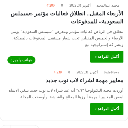
محمد عبدالمجيد
أكتوبر 31, 2022
0
4٬200
الأربعاء المقبل.. انطلاق فعاليات مؤتمر «سيملس
السعودية» للمدفوعات
تنطلق في الرياض فعاليات مؤتمر ومعرض “سيملس السعودية” يومي
الأربعاء والخميس المقبلين تحت شعار مستقبل المدفوعات بالمملكة،
وبشراكة إستراتيجية مع…
أكمل القراءة »
هواتف وأجهزة
Tech-News
أكتوبر 31, 2022
0
4٬239
معايير مهمة لشراء لاب توب جديد
أوردت مجلة التكنولوجيا “c’t” أنه عند شراء لاب توب جديد ينبغي الانتباه
لبعض المعايير المهمة أبرزها المعالج والشاشة. وأوضحت المجلة…
أكمل القراءة »