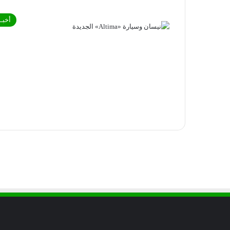
أخبـا