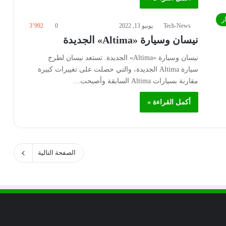
ر
Tech-News
يونيو 13, 2022
0
3٬992
نيسان وسيارة «Altima» الجديدة
نيسان وسيارة «Altima» الجديدة. تستعد نيسان لطرح
سيارة Altima الجديدة، والتي حصلت على تغييرات كبيرة
مقارنة بسيارات Altima السابقة وأصبحت…
أكمل القراءة »
الصفحة التالية