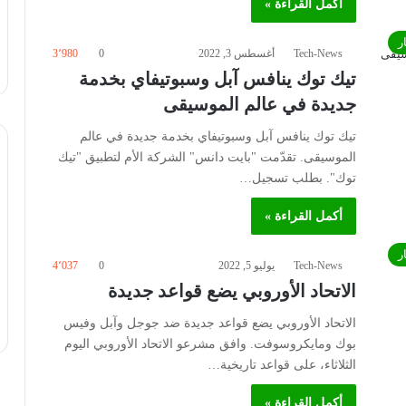
أكمل القراءة »
ر
Tech-News
أغسطس 3, 2022
0
3٬980
تيك توك ينافس آبل وسبوتيفاي بخدمة
جديدة في عالم الموسيقى
تيك توك ينافس آبل وسبوتيفاي بخدمة جديدة في عالم
الموسيقى. تقدّمت "بايت دانس" الشركة الأم لتطبيق "تيك
توك". بطلب تسجيل…
أكمل القراءة »
ر
Tech-News
يوليو 5, 2022
0
4٬037
الاتحاد الأوروبي يضع قواعد جديدة
الاتحاد الأوروبي يضع قواعد جديدة ضد جوجل وآبل وفيس
بوك ومايكروسوفت. وافق مشرعو الاتحاد الأوروبي اليوم
الثلاثاء، على قواعد تاريخية…
أكمل القراءة »