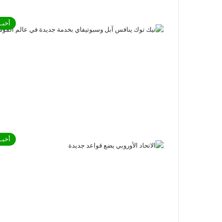
أخبـا
أخبـا