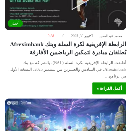
أخبـار
محمد عبدالمجيد
أكتوبر 30, 2025
0
9٬881
الرابطة الإفريقية لكرة السلة وبنك Afreximbank
يُطلقان مبادرة لتمكين الرياضيين الأفارقة
أطلقت الرابطة الإفريقية لكرة السلة (BAL)، بالشراكة مع بنك
Afreximbank، في السادس والعشرين من سبتمبر 2025، النسخة الأولى
من برنامج…
أكمل القراءة »