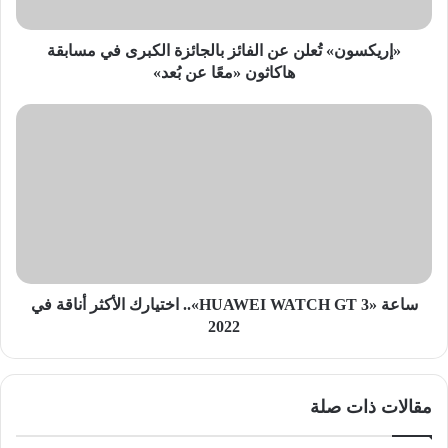
مسابقة
هاكاثون
«معًا
«إريكسون» تُعلن عن الفائز بالجائزة الكبرى في مسابقة
عن
هاكاثون «معًا عن بُعد»
بُعد»
ساعة
«HUAWEI
WATCH
GT
3»..
اختيارك
الأكثر
أناقة
في
2022
ساعة «HUAWEI WATCH GT 3».. اختيارك الأكثر أناقة في
2022
مقالات ذات صلة