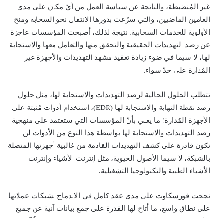
غير المُنضبطة، والناتجة عن سياسة العمل من أيّ مكان على مدى
العامين الماضيين، والتي سرّعت بدورها الانتقال نحو السحابة ومنح
الأولوية للخدمات السحابية. نتيجة لذلك، أصبحت المؤسسات عاجزة
عن رصد التهديدات الحقيقية والتحقق منها والتعامل معها والاستجابة
لها، لا سيما في ضوء زيادة تعقيد مشهد التهديدات والأجهزة غير
المُدارة على حدّ سواء.
تتطلب الحلول الحالية لرصد التهديدات والاستجابة لها، مثل حلول
رصد نقطة النهاية والاستجابة لها (EDR)، استخدام أدوات مُثبتة على
الأجهزة المُدارة؛ ما يعني بأنّ المؤسسات التي ستعتمد على منهجية
رصد التهديدات والاستجابة لها بواسطة هذا النوع من الأدوات لن
تكون قادرة على كشف التهديدات القادمة من غالبية أجهزتها المتصلة
بالشبكة، لا سيما الأصول الحيوية، مثل إنترنت الأشياء وإنترنت
الأشياء الطبية والتكنولوجيا التشغيلية.
نجحت فورسكاوت على مدى عقد كامل في الاندماج بشبكات عملائها
على نطاق واسع، ما أتاح لها القدرة على جمع بيانات آنية عن جميع