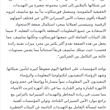
عبر شبكاتها بالملايين إلى مُجرد مجموعة صغيرة من التهديدات
الحقيقية الملموسة. وستعمل فورسكاوت يداً بيد مع سايسِف لتزويد
العملاء بأقوى منصات الأمن السيبراني الآلي عبر مُختلف أصولهم
الرقمية. وسيتسنى لعملائنا بمجرد استكمال صفقة الاستحواذ
الاستفادة من جميع المعلومات المتعلقة بالتهديدات الفعلية، لا سيما
تلك البيانات الشاملة التي جمعتها فورسكاوت وحلّلتها سايسِف. مما
يجعل من هذه الصفقة تقدم أكثر بكثير من مجرد ميزات تقنية رائدة
فحسب؛ حيث تمتلك سايسِف فريقاً استثنائياً مما يضمن مستويات
عالية من التكامل بين الشركتين”.
تواجه المؤسسات على اختلافها اليوم ضغوطاً كبيرة لتأمين شبكاتها.
وشهد الرؤساء التنفيذيون لتكنولوجيا المعلومات والرؤساء
التنفيذيون لأمن المعلومات نمواً متسارعاً وواسعاً في حجم وتنوع
الأجهزة المُدارة وغير المُدارة، بما في ذلك أجهزة إنترنت الأشياء،
مما تسبب في زيادة المخاطر والتهديدات السيبرانية بالتزامن مع
تراجع موارد الأمن السيبراني المُتاحة. وتولي المؤسسات أهمية
خاصة لمسألة التعامل مع التهديدات الناجمة عن البيئات الخطيرة