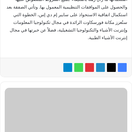
والحصول على الموافقات التنظيمية المعمول بها. وتأتي الصفقة بعد
استكمال اتفاقية الاستحواذ على سايبر إم دي إس، الخطوة التي
ستُعزز مكانة فورسكاوت الرائدة في مجال تكنولوجيا المعلومات
وإنترنت الأشياء والتكنولوجيا التشغيلية، فضلاً عن خبرتها في مجال
إنترنت الأشياء الطبية.
«إريكسون»
تُعلن
عن
الفائز
بالجائزة
الكبرى
في