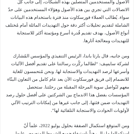
الأصول والمستخدمين المتصلين بهذه الشبكات، إلى جانب كُلّ
الاتصالات التي تجري بين هذه الأصول وهؤلاء المستخدمين على حدّ
سواء. يُطالب العملاء فورسكاوت منذ فترة باستخدام هذه البيانات
الشاملة لتقديم تحليلات أكثر دقة حول التهديدات الماثلة أمام مُختلف
أنواع الأصول، بهدف تقديم قُدرة أسرع ومؤتمتة أكثر للاستجابة
للتهديدات ومعالجة آثارها.
ومن جانبه، قال بارثا باندا، الرئيس التنفيذي والمؤسس المُشارك
لشركة سايسِف: “لطالما ركّزت رسالتنا على تقديم أفضل الآليات
وأسرعها لرصد التهديدات والاستجابة لها. ونحن مُتحمسون للغاية
للانضمام إلى فريق فورسكاوت الآن بعد عام كامل من التعاون البنّاء
معهم لنُواصل سوية المرحلة المقبلة من رحلتنا. ستحصل
المؤسسات بفضل هذا الاندماج بين الشركتين على أفضل حلول رصد
التهديدات ضمن فئتها، إلى جانب غيرها من إمكانات الترتيب الآلي
لأولويات الحوادث والاستجابة التلقائية لها”.
ومن المتوقع استكمال الصفقة بحلول يوليو 2022، علماً أنّ
استكمالها ما زال رهناً باستيفاء جميع الشروط المنصوص عليها