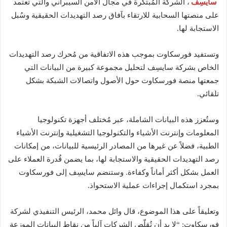
سايسِف
، الشركة المُبتكرة في مجال الأمن السيبراني والتي تعتمد
على منصتها السحابية للارتقاء بآفاق رصد التهديدات الحقيقية وسُبل
الاستجابة لها.
وتستفيد فورسكاوت بموجب هذه الاتفاقية من مُحرك رصد التهديدات
الخاص بشركة سايسِف لتحليل مجموعة كبيرة من البيانات التي
جمعتها منصة فورسكاوت حول الأصول واتصالات الشبكة بشكل
تلقائي.
وستُعزز هذه البيانات الشاملة، عبر مُختلف أجهزة تكنولوجيا
المعلومات وإنترنت الأشياء والتكنولوجيا التشغيلية وإنترنت الأشياء
الطبية، فضلاً عن غيرها من المصادر الرئيسية للبيانات، من إمكانات
رصد التهديدات الحقيقية والاستجابة لها، بما يضمن قُدرة العملاء على
العمل بشكل أكثر أماناً وكفاءة. وستنضم سايسِف إلى فورسكاوت
بمجرد استكمال إجراءات عملية الاستحواذ.
وتعليقاً على هذا الموضوع، قال وائل محمد، الرئيس التنفيذي لشركة
فورسكاوت: “لا بد أن تُقلّص الشركات آلياً من نقاط البيانات الموزعة