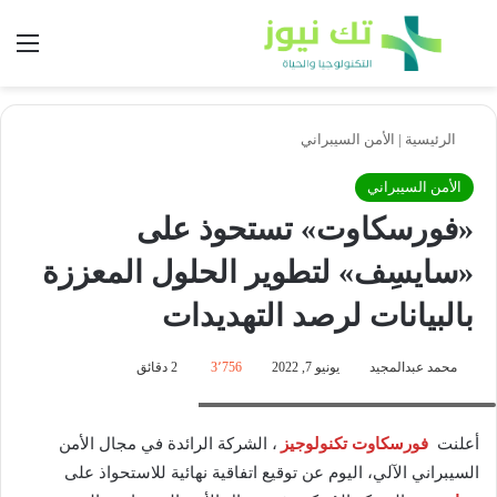
بحث عن
الق
الرئيسية
|
الأمن السيبراني
الأمن السيبراني
«فورسكاوت» تستحوذ على
«سايسِف» لتطوير الحلول المعززة
بالبيانات لرصد التهديدات
محمد عبدالمجيد
يونيو 7, 2022
3٬756
2 دقائق
وائل محمد- الرئيس التنفيذي لشركة فورسكاوت
أعلنت
فورسكاوت تكنولوجيز
، الشركة الرائدة في مجال الأمن
السيبراني الآلي، اليوم عن توقيع اتفاقية نهائية للاستحواذ على