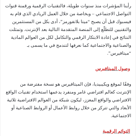
رأينا المؤشرات منذ سنوات طويلة، فالتقنيات الرقمية ورقمنة قنوات
التواصل الاجتماعي – وبخاصة من خلال العمل الريادي الذي قام به
فيسبوك قبل أن يصبح “ميتا بلاتفورمز”، أدى بكل من المستثمرين
والتقنيين للتطلّع إلى المنصة المتقدمة التالية بعد الإنترنت. وتمثلت
النتائج في إعادة الابتكار الرقمي والتكامل لكل من العوالم المادية
والصناعية والاجتماعية كما نعرفها لتندمج في ما يسمى بـ
“ميتافيرس”.
وصول الميتافيرس
وفقًا لموقع ويكيبيديا، فإن الميتافيرس هو نسخة مفترضة من
الإنترنت كعالم افتراضي غامر ومنفرد يدعمها استخدام تقنيات الواقع
الافتراضي والواقع المعزز، ليكون شبكة من العوالم الافتراضية ثلاثية
الأبعاد والتي تتركز من خلال روابط الأعمال أو الروابط الصناعية أو
الاجتماعية.
التوائم الرقمية