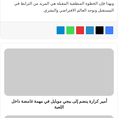
وبهذا فإن الخطوة المنطقية المقبلة هي المزيد من الترابط في
المستقبل وتوحد العالم الافتراضي والبشري.
أمير
كرارة
ينضم
إلى
ببجي
موبايل
في
مهمة
غامضة
داخل
أمير كرارة ينضم إلى ببجي موبايل في مهمة غامضة داخل
اللعبة
اللعبة
استخدام