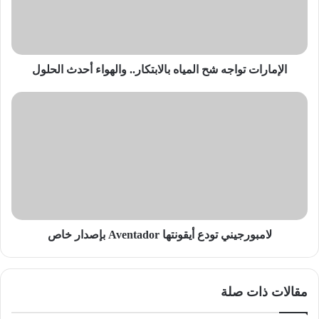
والهواء
أحدث
الحلول
الإمارات تواجه شح المياه بالابتكار.. والهواء أحدث الحلول
لامبورجيني
تودع
أيقونتها
Aventador
بإصدار
خاص
لامبورجيني تودع أيقونتها Aventador بإصدار خاص
مقالات ذات صلة