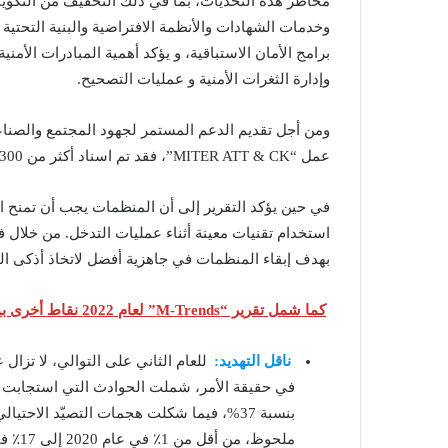
مخاطر هذه التحديات، بما في ذلك التخفيف من التكوين
وخدمات الشهادات والأنظمة الافتراضية والبنية التحتية ا
برامج الأمان الاستباقية، و يؤكد أهمية المبادرات الأم
وإدارة الثغرات الأمنية و عمليات التصحيح.
ومن أجل تقديم الدعم المستمر لجهود المجتمع والصناعة،
عمل “MITER ATT & CK”، فقد تم اسناد أكثر من 300 تقنية إضافية من “مانديانت” لإطار العمل هذا في عام 2021.
في حين يؤكد التقرير إلى أن المنظمات يجب أن تمنح الأول
استخدام تقنيات معينة أثناء عمليات التدخل. من خلال 
بهدف إبقاء المنظمات في جاهزية أفضل لاتخاذ أذكى القر
كما شمل تقرير “M-Trends” لعام 2022 نقاط أخرى بما فيها:
ناقل التهديد:
للعام الثاني على التوالي، لا تزال 
في حقيقة الأمر، شملت الحوادث التي استجابت لها
ملحوظ، من أقل من 1٪ في عام 2020 إلى 17٪ في عام 2021.