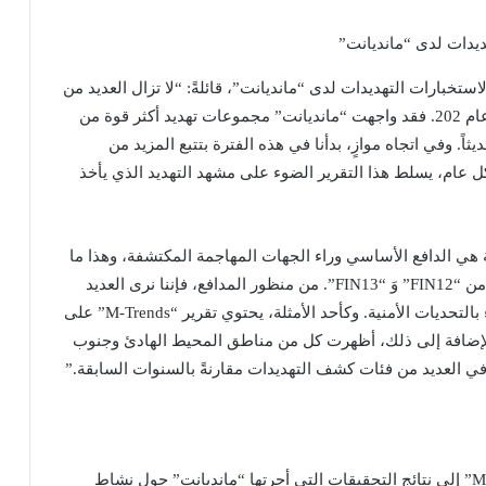
ديدات لدى “مانديانت”
خبارات التهديدات لدى “مانديانت”، قائلةً: “لا تزال العديد من
الاتجاهات الرائدة في السنوات السابقة مستمرة حتى عام 202. فقد واجهت “مانديانت” مجموعات تهديد أكثر قوة من
. وفي اتجاه موازٍ، بدأنا في هذه الفترة بتتبع المزيد من
 عام، يسلط هذا التقرير الضوء على مشهد التهديد الذي يأخذ
ة هي الدافع الأساسي وراء الجهات المهاجمة المكتشفة، وهذا ما
تؤكده دراستي الحالة لهذا العام والتي أجريت على كل من “FIN12” وَ “FIN13”. من منظور المدافع، فإننا نرى العديد
من التحسينات على الرغم من مشهد التهديدات المليء بالتحديات الأمنية. وكأحد الأمثلة، يحتوي تقرير “M-Trends” على
الإضافة إلى ذلك، أظهرت كل من مناطق المحيط الهادئ وجنوب
في العديد من فئات كشف التهديدات مقارنةً بالسنوات السابقة.”
تستند الحقائق التي تم ذكرها في تقرير “M-Trends 2022” إلى نتائج التحقيقات التي أجرتها “مانديانت” حول نشاط