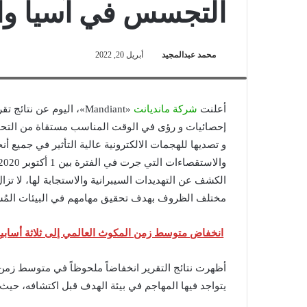
التجسس في آسيا وال
محمد عبدالمجيد
أبريل 20, 2022
تشارلز كارماخال- النائب الأول للرئيس وكبير مسؤولي التكنولوجيا لدى
أعلنت
شركة مانديانت
«Mandiant»، اليوم عن نتائج تقرير “
إحصائيات و رؤى في الوقت المناسب مستقاة من التحقيق
و تصديها للهجمات الالكترونية عالية التأثير في جميع أ
الكشف عن التهديدات السيبرانية والاستجابة لها، لا تزال
مختلف الظروف بهدف تحقيق مهامهم في البيئات المُس
انخفاض متوسط زمن المكوث العالمي إلى ثلاثة أسابيع
أظهرت نتائج التقرير انخفاضاً ملحوظاً في متوسط زمن
يتواجد فيها المهاجم في بيئة الهدف قبل اكتشافه، حيث سجل 21 يوماً في عام 2021 مقارنةً بِـ 24 يو