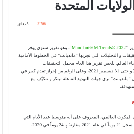
ولايات المتحدة
3٬788
5 دقائق
 "مانديانت"
Mandiant® M-Trends® 2022
“، وهو تقرير سنوي يوفر
ات و التحليلات التي تجريها “مانديانت” في الخطوط الأمامية
نحاء العالم. يلخص تقرير هذا العام مجمل التحقيقات
والاستقصاءات التي جرت في الفترة بين 1 أكتوبر 2020 و حتى 31 ديسمبر 2021، وعلى الرغم من إحراز تقدم كبير في
 “مانديانت” ترى جهات التهديد الفاعلة تبتكر و تتكيّف مع
تهدفة.
 المكوث العالمي، المعروف على أنه متوسط عدد الأيام التي
ماً في 2020.