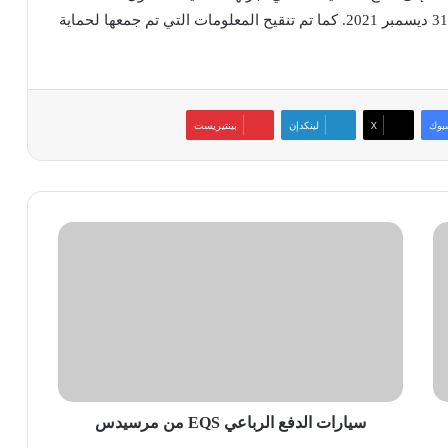
الهجمات في الفترة الممتدة بين 1 أكتوبر 2020 و حتى 31 ديسمبر 2021. كما تم تنقيح المعلومات التي تم جمعها لحماية
بوك
‫X
لينكدإن
بينتيريست
سيارات
الدفع
الرباعي
EQS
من
مرسيدس
سيارات الدفع الرباعي EQS من مرسيدس