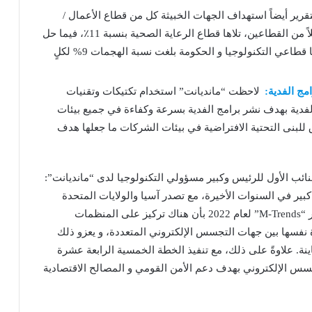
قرير أيضاً استهداف الجهات الخبيثة كل من قطاع الأعمال /
الخدمات المهنية و القطاع المالي بنسبة 14% لكلاً من القطاعين، تلاها قطاع الرعاية الصحية بنسبة 11٪، فيما حل
قطاع التجزئة و الضيافة ثالثاً بنسبة بلغت 10٪، أما قطاعي التكنولوجيا و الحكومة بلغت نسبة الهجمات 9% لكلٍ
مج الفدية:
لاحظت “مانديانت” استخدام تكتيكات وتقنيات
الفدية بهدف نشر برامج الفدية بسرعة وكفاءة في جميع بيئات
ق للبنى التحتية الافتراضية في بيئات الشركات ما جعلها هدف
النائب الأول للرئيس وكبير مسؤولي التكنولوجيا لدى “مانديانت”:
ر في السنوات الأخيرة، مع تصدر آسيا والولايات المتحدة
للمناطق التي تستهدفها هذه الحملات. حيث يشير تقرير “M-Trends” لعام 2022 بأن هناك تركيز على المنظمات
ة نفسها بين جهات التجسس الإلكتروني المتعددة، و يعزو ذلك
نة. علاوةً على ذلك، مع تنفيذ الخطة الخمسية الرابعة عشرة
 لنشاط التجسس الإلكتروني بهدف دعم الأمن القومي و المصالح الاقتصادية