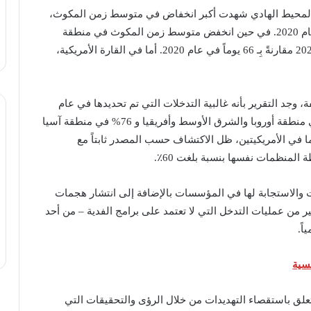
 والمحيط الهادي شهدت أكبر انخفاض في متوسط زمن المكوث،
من 21 يوماً فقط في عام 2021 مقارنةً بـ 76 يوماً في عام 2020. في حين انخفض متوسط زمن المكوث في منطقة
أوروبا والشرق الأوسط وإفريقيا إلى 48 يوماً في عام 2021 مقارنةً بِـ 66 يوماً في عام 2020. أما في القارة الأمريكية،
 وجد التقرير بأنه غالبية التدخلات التي تم تحديدها في عام
2021 تمت من قبل أطراف خارجية حيث بلغت 62% في منطقة أوروبا والشرق الأوسط وأفريقيا و 76% في منطقة آسيا
يط الهادئ، وهو عكس ما لوحظ في عام 2020. أما في الأمريكيتين، ظل الاكتشاف حسب المصدر ثابتاً مع
 المنظمات نفسها بنسبة بلغت 60٪.
ت والاستجابة لها في المؤسسات بالإضافة إلى انتشار هجمات
ر من عمليات التدخل التي لا تعتمد على برامج الفدية – من أحد
ً.
سية
تعلق باستقصاء التهديدات من خلال الرؤى والتحقيقات التي