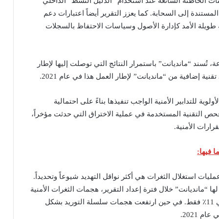
ات الخاطئة الشائعة عند استخدام “الدليل النشط” الداخلي
لمستندة إلى السحابة. كما يعزز التقرير أيضاً اعتبارات دعم
نية طويلة الأمد كإدارة الأصول وسياسات الاحتفاظ بالسجلات
 تُسند “مانديانت” باستمرار النتائج التي توصلت إليها لإطار
وية للتدابير الأمنية الواجب تنفيذها بناءً على احتمالية
فحص التقنية المستخدمة في عملية الاختراق التي حدثت مؤخراً،
ارات الأمنية.
عمليات استغلال الثغرات هي أكثر نواقل التهديد شيوعاً وتحديداً.
 “مانديانت” خلال فترة إعداد التقرير، هجمات الثغرات الأمنية
بنسبة 37%، فيما شكلت هجمات التصيّد الاحتيالي 11٪ فقط. في حين ارتفعت هجمات سلسلة التوريد بشكل