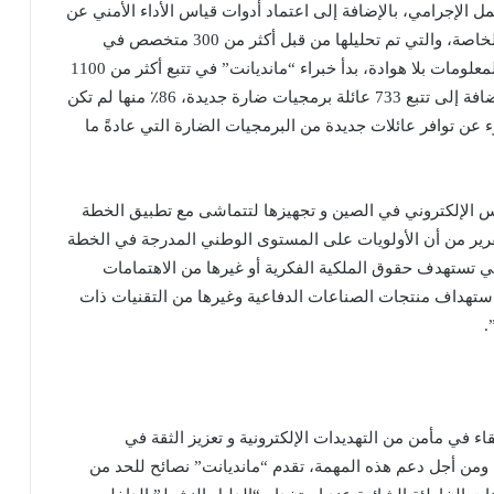
 الإجرامي، بالإضافة إلى اعتماد أدوات قياس الأداء الأمني عن
بُعد مع استخدام أساليب البحث و مجموعات البيانات الخاصة، والتي تم تحليلها من قبل أكثر من 300 متخصص في
عمليات الاستقصاء في 26 دولة. ونتيجةً لجمع وتحليل المعلومات بلا هوادة، بدأ خبراء “مانديانت” في تتبع أكثر من 1100
مجموعة تهديد جديدة خلال فترة إعداد هذا التقرير. بالإضافة إلى تتبع 733 عائلة برمجيات ضارة جديدة، 86٪ منها لم تكن
ء عن توافر عائلات جديدة من البرمجيات الضارة التي عادةً ما
سس الإلكتروني في الصين و تجهيزها لتتماشى مع تطبيق الخطة
عشر للصين في عام 2021. ويحذر التقرير من أن الأولويات على المستوى الوطني المدرجة في الخطة
تي تستهدف حقوق الملكية الفكرية أو غيرها من الاهتمامات
 استهداف منتجات الصناعات الدفاعية وغيرها من التقنيات ذات
.
في مأمن من التهديدات الإلكترونية و تعزيز الثقة في
. ومن أجل دعم هذه المهمة، تقدم “مانديانت” نصائح للحد من