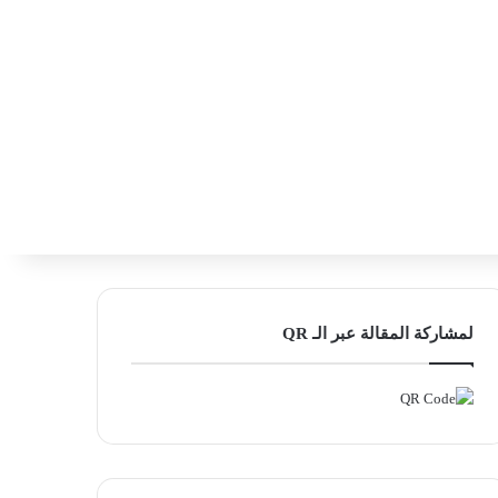
‫X
فيسبوك
لينكدإن
انستقرام
بحث ع
إضافة عمود
لمشاركة المقالة عبر الـ QR