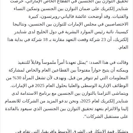
تحقيق التوازن بين الجنسين في القطاع الخاص الإماراتي، حرصت
شنايدر إلكتريك على ضمان التوازن بين الجنسين وتمكين النساء
والفتيات. وقد أوضحت عائشة فالياني-روبرتسون، كبيرة
الاختصاصيين في مجلس الإمارات للتوازن بين الجنسين، ونتاليجا
كيسينا، نائبة رئيس الموارد البشرية في دول الخليج لدى شنايدر
إلكتريك، أن 23 شركة وقعت التعهد مقارنة بـ 18 شركة في بداية هذا
العام.
وقالت في هذا الصدد: “يمثل تعهدنا أمراً ملموساً وقابلاً للتنفيذ
ويمكنه أن يتيح حواراً مفتوحاً بين القطاعين العام والخاص لمشاركة
المعلومات التي لم تتوفر من قبل. ونهدف لأن تشغل المرأة 30% من
الوظائف الإدارية الوسطى والعليا بحلول العام 2025 في الإمارات.
ويتماشى التزامنا بالتوازن بين الجنسين مع برنامج الاستدامة لدى
شنايدر إلكتريك لعام 2025، ونحن ندعو المزيد من الشركات للانضمام
إلينا والالتزام بتعهد تحقيق التوازن بين الجنسين الذي سيعود بالفائدة
على مستقبل الشركات”.
وتشكل قمة الابتكار في الشرق الأوسط وإفريقيا، التي تقام في