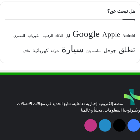
هل تبحث عن؟
Google
Apple
Android
آبل
الذكاء
الرقمية
الكهربائية
المصري
سيارة
تطلق
جوجل
كهربائية
سامسونج
شركة
هاتف
منصة إلكترونية إخبارية تفاعلية، تتابع الجديد في مجالات الاتصالات
وتكنولوجيا المعلومات، محلياً وعالميا
فيسبوك
‫X
لينكدإن
انستقرام