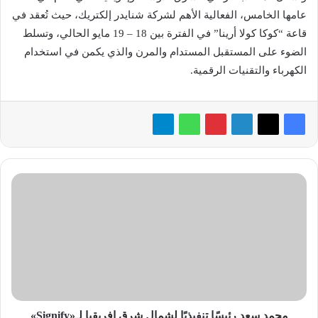
عامها الخامس، الفعالية الأهم لشركة شنايدر إلكتريك، حيث تُعقد في
قاعة “كوكا كولا أرينا” في الفترة بين 18 – 19 مايو الحالي، وتسلط
الضوء على المستقبل المستدام والمرن والذي يكمن في استخدام
الكهرباء والتقنيات الرقمية.
محمد
سعد
رئيسًا
تنفيذيًا
لشمال
شرق
إفريقيا
لـ«Signify»
محمد سعد رئيسًا تنفيذيًا لشمال شرق إفريقيا لـ«Signify»