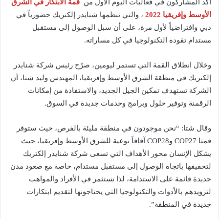
أكد المشاركون في فعاليات اليوم الأول من
قمة الابتكار في الشرق
الأوسط وإفريقيا 2022
، والتي تنظمها شنايدر إلكتريك حضورياً في
دبي وافتراضياً لأول مرة، على أن سبل الوصول إلى مستقبل
مستدام تقوده التكنولوجيا في كل مساراته.
وخلال انطلاق القمة التي تستمر ليومين، صرّح رئيس شركة شنايدر
إلكتريك في منطقة الشرق الأوسط وإفريقيا، المهندس وليد شتا، أن
الشركة تستهدف تمكين الجيل الجديد، والاستفادة من إمكانات
الرقمنة وتوفير حلول وبرامج وخدمات جديدة في السوق.
وقال شتا: “نحن موجودون في منطقة مليئة بالفرص، حيث ستوفر
قمتا COP27 وCOP28 آفاقاً نوعية للشرق الأوسط وإفريقيا، حيث
يشكل الإنسان محور الأهداف التي تسعى شركة شنايدر إلكتريك
لتحقيقها باتجاه الوصول إلى مستقبل مستدام، خاصة مع صعود مدن
جديدة قائمة على الاستدامة، لذا نستثمر في الأفراد والمواهب
لتزويدهم بالأدوات والتكنولوجيا التي يحتاجونها لتقديم ابتكارات
جديدة في المنطقة”.