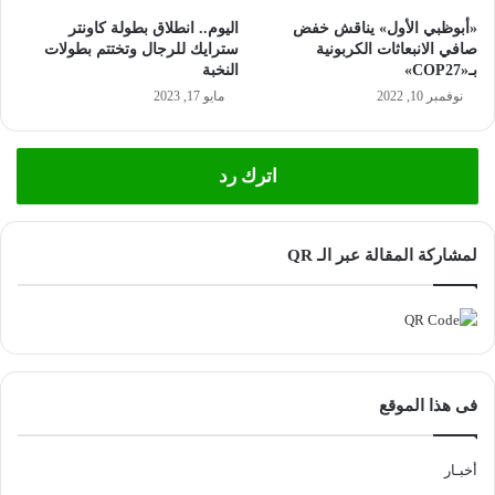
«أبوظبي الأول» يناقش خفض
اليوم.. انطلاق بطولة كاونتر
صافي الانبعاثات الكربونية
سترايك للرجال وتختتم بطولات
بـ«COP27»
النخبة
نوفمبر 10, 2022
مايو 17, 2023
اترك رد
لمشاركة المقالة عبر الـ QR
فى هذا الموقع
أخبـار