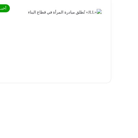
أخبـا