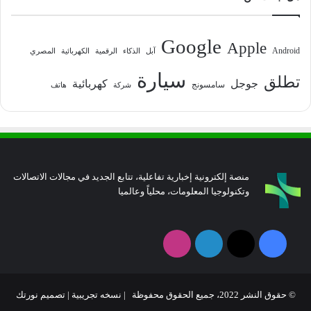
Google
Apple
Android
آبل
الذكاء
الرقمية
الكهربائية
المصري
سيارة
تطلق
جوجل
كهربائية
سامسونج
شركة
هاتف
منصة إلكترونية إخبارية تفاعلية، تتابع الجديد في مجالات الاتصالات
وتكنولوجيا المعلومات، محلياً وعالميا
فيسبوك
‫X
لينكدإن
انستقرام
© حقوق النشر 2022، جميع الحقوق محفوظة | نسخه تجريبية |
تصميم نورتك