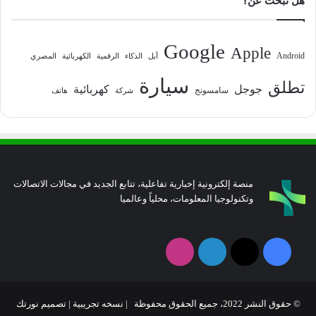
هل تبحث عن؟
Google
Apple
Android
آبل
الذكاء
الرقمية
الكهربائية
المصري
سيارة
تطلق
جوجل
كهربائية
سامسونج
شركة
هاتف
منصة إلكترونية إخبارية تفاعلية، تتابع الجديد في مجالات الاتصالات
وتكنولوجيا المعلومات، محلياً وعالميا
فيسبوك
‫X
لينكدإن
انستقرام
© حقوق النشر 2022، جميع الحقوق محفوظة | نسخه تجريبية |
تصميم نورتك