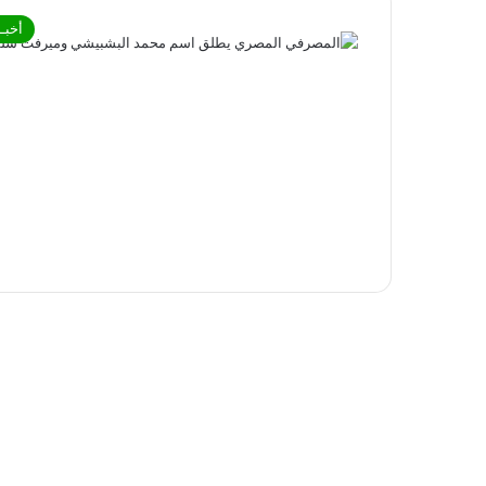
أخبـا