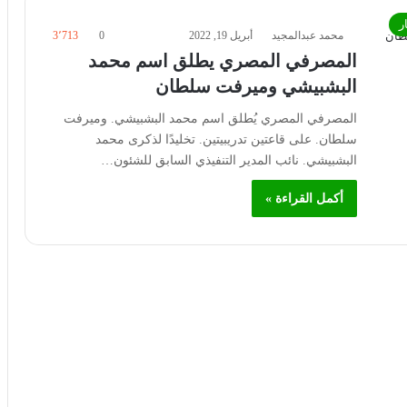
ر
محمد عبدالمجيد
أبريل 19, 2022
0
3٬713
المصرفي المصري يطلق اسم محمد
البشبيشي وميرفت سلطان
المصرفي المصري يُطلق اسم محمد البشبيشي. وميرفت
سلطان. على قاعتين تدريبيتين. تخليدًا لذكرى محمد
البشبيشي. نائب المدير التنفيذي السابق للشئون…
أكمل القراءة »