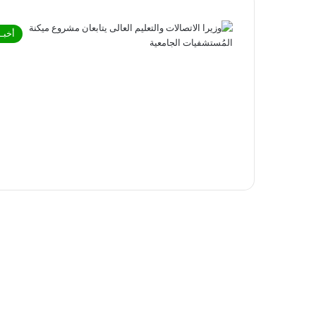
أخبـا