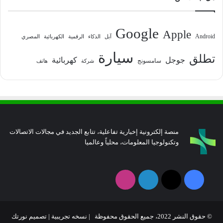
Google
Apple
Android
آبل
الذكاء
الرقمية
الكهربائية
المصري
سيارة
تطلق
جوجل
كهربائية
سامسونج
شركة
هاتف
منصة إلكترونية إخبارية تفاعلية، تتابع الجديد في مجالات الاتصالات
وتكنولوجيا المعلومات، محلياً وعالميا
فيسبوك
‫X
لينكدإن
انستقرام
© حقوق النشر 2022، جميع الحقوق محفوظة | نسخه تجريبية |
تصميم نورتك