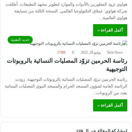
هواوي تزود المطورين بالأدوات والموارد لتطوير مشهد التطبيقات. أطلقت
شركة هواوي. عملاق التكنولوجيا العالمي. النسخة الثالثة من مسابقة
هواوي العالمية…
أكمل القراءة »
جديد التقنية
Tech-News
يوليو 28, 2022
0
3٬988
رئاسة الحرمين تزوّد المصليات النسائية بالروبوتات
التوجيهية
رئاسة الحرمين تزوّد المصليات النسائية بالروبوتات التوجيهية. زودت
الرئاسة العامة لشؤون المسجد الحرام والمسجد النبوي المصليات النسائية
بعدد من الروبوتات…
أكمل القراءة »
لمشاركة المقالة عبر الـ QR