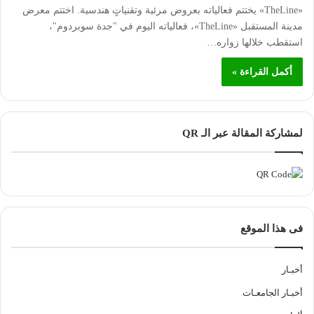
«TheLine» يختتم فعالياته بعروض مرئية وتقنياتٍ هندسية. اختتم معرض
مدينة المستقبل «TheLine»، فعالياته اليوم في "جدة سوبردوم"،
استقطب خلالها زواره…
أكمل القراءة »
لمشاركة المقالة عبر الـ QR
فى هذا الموقع
أخبـار
أخبـار الجامعـات