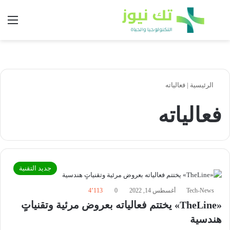
بحث عن
الق
الرئيسية
|
فعالياته
فعالياته
جديد التقنية
Tech-News
أغسطس 14, 2022
0
4٬113
«TheLine» يختتم فعالياته بعروض مرئية وتقنياتٍ
هندسية