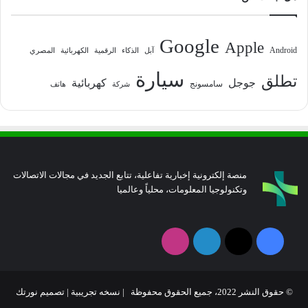
Google
Apple
Android
آبل
الذكاء
الرقمية
الكهربائية
المصري
سيارة
تطلق
جوجل
كهربائية
سامسونج
شركة
هاتف
منصة إلكترونية إخبارية تفاعلية، تتابع الجديد في مجالات الاتصالات
وتكنولوجيا المعلومات، محلياً وعالميا
فيسبوك
‫X
لينكدإن
انستقرام
© حقوق النشر 2022، جميع الحقوق محفوظة | نسخه تجريبية |
تصميم نورتك