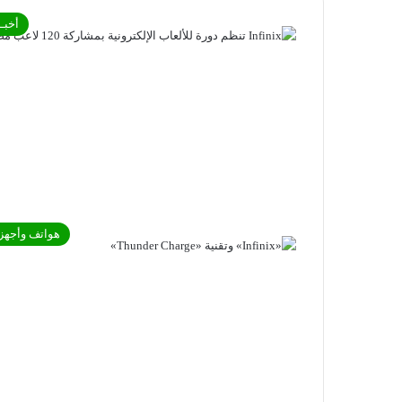
أخبـا
هواتف وأجهز