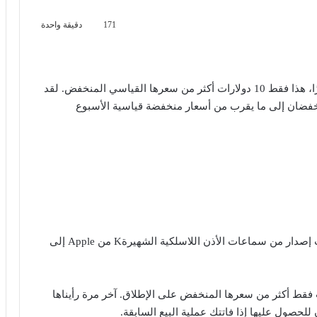
171
دقيقة واحدة
من Apple، للبيع مقابل 150 دولارًا، هذا فقط 10 دولارات أكثر من سعرها القياسي المنخفض. لقد
يل الثاني من AirPods ينخفضان إلى ما يقرب من أسعار منخفضة قياسية الأسبوع
والآن يتبع الجيل الثالث AirPods حذوهما. انخفض أحدث إصدار من سماعات الأذن اللاسلكية الشهيرةK من Apple إلى
 أمريكيًا أقل من السعر العادي و 10 دولارات فقط أكثر من سعرها المنخفض على الإطلاق. آخر مرة رأيناها
لحصول عليها إذا فاتتك عملية البيع السابقة.