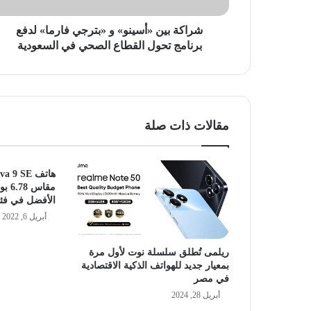
تحول
القطاع
شراكة بين «أسينو» و «بترجي فارما» لدفع
الصحي
برنامج تحول القطاع الصحي في السعودية
في
السعودية
مقالات ذات صلة
مقاس
الأفضل في فئت
أبريل 6, 2022
ريلمى تُطلق سلسلة نوت لأول مرة
بمعيار جديد للهواتف الذكية الاقتصادية
في مصر
أبريل 28, 2024