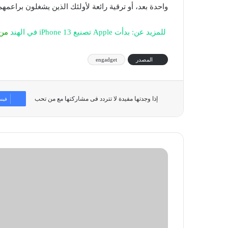
واحدة بعد، أو ترقية رائعة لأولئك الذين يشغلون براعمه
للمزيد عن: بدأت Apple تصنيع iPhone 13 في الهند
من 
المصدر
engadget
إذا وجدتها مفيدة لا تتردد فى مشاركتها مع من تحب
فيس
شراكة
بين
«أسينو»
و
«بترجي
فارما»
لدفع
برنامج