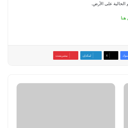
م الحالية على الأرض.
هنا
بوك
‫X
لينكدإن
بينتيريست
إطلاق
منصة
«+FIFA»
لمشاهدة
كل
مباريات
كرة
القدم