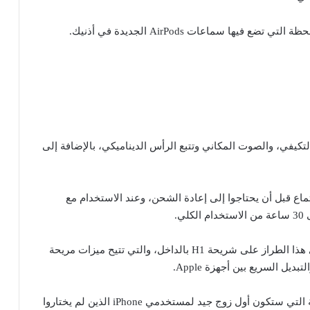
ا سماعات AirPods الجديدة في أذنيك.
 تدعم أحدث أجهزة AirPods المعادل التكيفي، والصوت المكاني وتتبع الرأس الديناميكي، بالإضافة إلى
قبل أن يحتاجوا إلى إعادة الشحن، وعند الاستخدام مع
وكما هو الحال مع سماعات أذن Apple الأخرى ، يحتوي هذا الطراز على شريحة H1 بالداخل، والتي تتيح ميزات مريحة
بشكل عام، هذه زوج قوي من سماعات الأذن اللاسلكية التي ستكون أول زوج جيد لمستخدمي iPhone الذين لم يختاروا