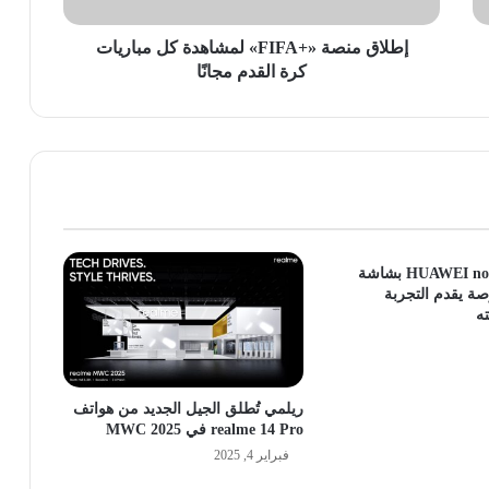
مجانًا
إطلاق منصة «+FIFA» لمشاهدة كل مباريات
كرة القدم مجانًا
هاتف HUAWEI nova 9 SE بشاشة
 6.78 بوصة يقدم التجربة
ه
ريلمي تُطلق الجيل الجديد من هواتف
realme 14 Pro في MWC 2025
فبراير 4, 2025