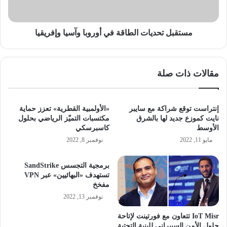
مستقبل تحديات الطاقة في أوروبا وآسيا وإفريقيا
مقالات ذات صلة
إنتراست توقع شراكة مع سايبر
«الأولمبية القطرية» تعزز حماية
نايت كموزع جديد لها بالشرق
مكتسبات التميّز الرياضي بحلول
الأوسط
كاسبرسكي
مايو 11, 2022
نوفمبر 8, 2022
برمجية التجسس SandStrike
تستهدف «البهائيين» عبر VPN
مفخخ
نوفمبر 13, 2022
IoT Misr تتعاون مع فورتينت لإتاحة
حلول الأمن السيبراني للبنية التحتية