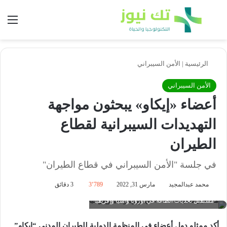
بحث عن
الق
الرئيسية
|
الأمن السيبراني
الأمن السيبراني
أعضاء «إيكاو» يبحثون مواجهة
التهديدات السيبرانية لقطاع
الطيران
في جلسة "الأمن السيبراني في قطاع الطيران"
محمد عبدالمجيد
مارس 31, 2022
3٬789
3 دقائق
مستقبل تحديات الطاقة في أوروبا وآسيا وإفريقيا
أكد ممثلو دول أعضاء في المنظمة الدولية للطيران المدني “إيكاو”