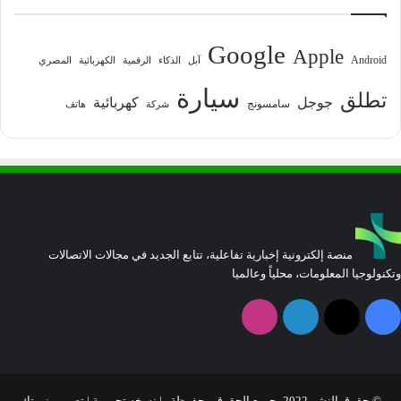
Google
Apple
Android
آبل
الذكاء
الرقمية
الكهربائية
المصري
سيارة
تطلق
جوجل
كهربائية
سامسونج
شركة
هاتف
منصة إلكترونية إخبارية تفاعلية، تتابع الجديد في مجالات الاتصالات
وتكنولوجيا المعلومات، محلياً وعالميا
فيسبوك
‫X
لينكدإن
انستقرام
© حقوق النشر 2022، جميع الحقوق محفوظة | نسخه تجريبية |
تصميم نورتك