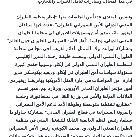
في هذا المجال، ومبادرات تبادل الخبرات والتجارب.
وتضمن المنتدى عدداً من الجلسات منها “إطار منظمة الطيران
المدني الدولي للأمن السيبراني للطيران” تحدث فيها سيلفان
ليفوير، نائب مدير أمن وتسهيلات الطيران في منظمة الطيران
المدني الدولي، وجلسة “أطر الأمن السيبراني للطيران حول العالم”
بمشاركة لورانت بيك، الممثل الدائم لفرنسـا في مجلـس منظمة
الطيران المدني الدولي، ومحمـد خليفـة رحمة، المدير الإقليمي
لمنظمـة الطيران المدني الدولي في ايكاو، وسونيا حفدي كبيرة
مسؤولة سياسات أمن الطيران في إيكاو، وديفيد بيكوسكي مدير
إدارة أمن المواصلات في إدارة النقل الأمريكية وباتريشـا ريفيـردي،
أمين مؤتمر الطيران المدني الأوروبي، وبرنارد ليم، مدير قسـم
العلاقات الدولية والأمن في وزارة النقل في سـنغافورة، وجلسة
“مشاريع تشغيلية متوسطة وطويلة الأمد لدعم الأمن السيبراني
والمرونة السيبرانية في قطاع الطيران المدني” بمشاركة ساولو دا
سيلفا، رئيس النظم العالمية القابلة للتشغيل البيني في منظمة
الطيران المدني الدولي، ود. محمد الكويتي، رئيس الأمن السيبراني
في حكومة دولة الإمارات، ومحمد السرحان، مسؤول حوكمة بيانات