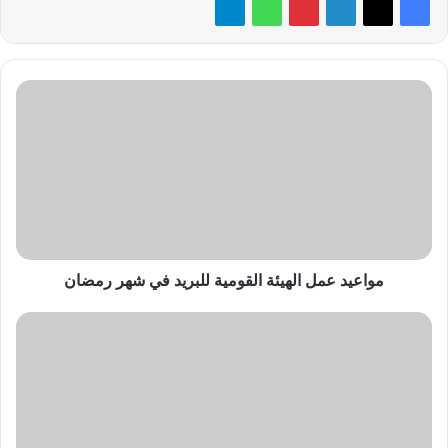
مواعيد
عمل
الهيئة
القومية
للبريد
في
شهر
رمضان
مواعيد عمل الهيئة القومية للبريد في شهر رمضان
مستقبل
تحديات
الطاقة
في
أوروبا
وآسيا
وإفريقيا