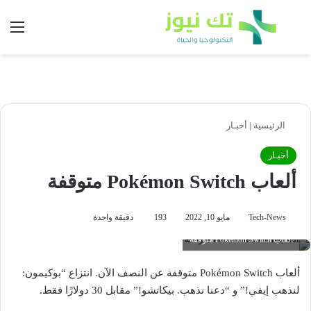
بحث عن
الق
الرئيسية
|
أخبـار
أخبـار
ألعاب Pokémon Switch متوقفة
Tech-News
مايو 10, 2022
193
دقيقة واحدة
ألعاب Pokémon Switch متوقفة
ألعاب Pokémon Switch متوقفة عن النصف الآن. انتزاع “بوكيمون:
لنذهب إيفي!” و “دعنا نذهب. بيكاتشو!” مقابل 30 دولارًا فقط.