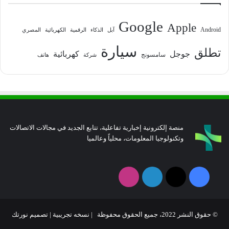
Google
Apple
Android
آبل
الذكاء
الرقمية
الكهربائية
المصري
سيارة
تطلق
جوجل
كهربائية
سامسونج
شركة
هاتف
منصة إلكترونية إخبارية تفاعلية، تتابع الجديد في مجالات الاتصالات
وتكنولوجيا المعلومات، محلياً وعالميا
فيسبوك
‫X
لينكدإن
انستقرام
© حقوق النشر 2022، جميع الحقوق محفوظة | نسخه تجريبية |
تصميم نورتك