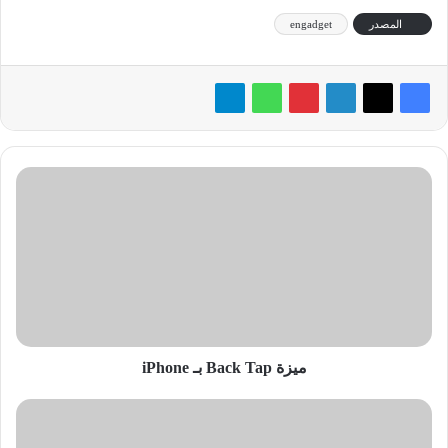
المصدر
engadget
ميزة
Back
Tap
بـ
iPhone
ميزة Back Tap بـ iPhone
تطبيق
"ترجمة