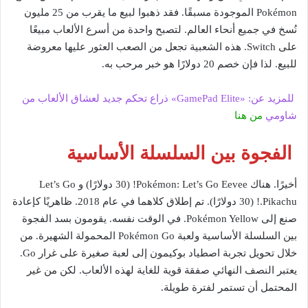
Pokémon الموجودة مسبقًا. فقد ذهبوا لبيع ما يقرب من 25 مليون
نُسخ في جميع أنحاء العالم. لتصبح واحدة من أسرع الألعاب مبيعًا
على Switch. هذه الشعبية تجعل من الصعب العثور عليها معروضة
للبيع. لذا فإن خصم 20 دولارًا هو خبر مرحب به.
للمزيد عن: «GamePad Elite» ذراع تحكم جديد لعشاق الألعاب من
شاومي
من هنا
الفجوة بين السلسلة الأساسية
أخيرًا. هناك Pokémon: Let’s Go Eevee! (30 دولارًا) و Let’s Go
.Pikachu! (30 دولارًا). تم إطلاق كلاهما في عام 2018. ظاهريًا كإعادة
صنع إلى Pokémon Yellow. في الوقت نفسه. يقومون بسد الفجوة
بين السلسلة الأساسية ولعبة Pokémon Go المحمولة الشهيرة. من
خلال تحويل تجربة اصطياد بوكيمون إلى لعبة صغيرة على غرار Go.
يعتبر النصف النهائي صفقة قوية للغاية لهذه الألعاب. لكن من غير
المحتمل أن تستمر لفترة طويلة.