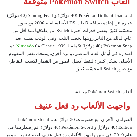
ألعاب Pokémon Switch متوقفة
Pokémon Brilliant Diamond (40 دولارًا) و Shining Pearl (40 دولارًا)
عبارة عن إعادة صياغة لألعاب DS الأصلية لعام 2006 مع صور
محسّنة كثيرًا بفضل قدرات أجهزة Switch. تم إطلاقها منذ أقل من
عام. لذلك من النادر رؤيتها بخصم الثلث. وفي الوقت نفسه. يعد
Pokémon Snap (40 دولارًا) تكملة لـ 1999
Nintendo
64 Classic. تم
إصداره في أوائل العام الماضي. ومرة أخرى. يمنحك نفس المفهوم
الأصلي بشكل كبير (التقط أفضل الصور من القطار لكسب النقاط).
مع صور Switch المحسّنة كثيرًا.
ألعاب Pokémon Switch متوقفة
واجهت الألعاب رد فعل عنيف
العنوانان الآخران مع خصومات 20 دولارًا هما Pokémon Shield
Edition (40 دولارًا) و Pokémon Sword (40 دولارًا). تم إصدارهما في
عام 2019. في حين واجهت الألعاب رد فعل عنيف لعدم تضمين جميع