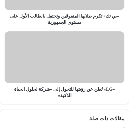
الأول
على
مستوى
«بي تك» تكرم طلابها المتفوقين وتحتفل بالطالب الأول على
الجمهورية
مستوى الجمهورية
«LG»
تُعلن
عن
رؤيتها
للتحول
إلى
«شركة
لحلول
الحياة
الذكية»
«LG» تُعلن عن رؤيتها للتحول إلى «شركة لحلول الحياة
الذكية»
مقالات ذات صلة