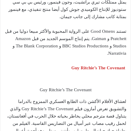
يمثل ممتلكات تيري براتشيت، وجون فينمور، ورئيس بي بي سي
ستوديوز للإنتاج الكوميدي جوش كول أيضا منتج تنفيذي، مع فينمور
بمثابة كاتب مشارك إلى جانب جيمان.
تستند Good Omens على الرواية المحبوبة والأكثر مبيعا دوليا من قبل
Pratchett و Gaiman. يتم إنتاج الموسم الجديد من قبل Amazon
Studios و BBC Studios Productions و The Blank Corporation و
Narrativia.
Guy Ritchie’s The Covenant
Guy Ritchie’s The Covenant
لعشاق الأفلام الأكشن ذات الطابع العسكري الممزوج بالدراما
والتشويق تعرض أمازون فيلم Guy Ritchie’s The Covenant والذي
يتناول قصة مترجم محلي يخاطر بحياته خلال الحرب في أفغانستان،
لحمل رقيب مصاب عبر أميال من التضاريس القاسية. الفيلم من
بطولة جيك جيلنهال، دار سليم، وأنتوني ستار، وهو أحدث أعمال