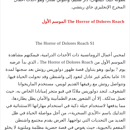
المخرج الإنجليزي جاي ريتشي.
The Horror of Dolores Roach الموسم الأول
The Horror of Dolores Roach S1
لمحبي أعمال الرومانسية ذات الأحداث الدرامية، فيمكنهم مشاهدة
الموسم الأول من The Horror of Dolores Roach ، الذي بدأ عرضه
يوم 7 يوليو، وهو يتناول قصة ظهور دولوريس روتش بعد سجنها لمدة
16 عاما بحكم غير عادل لتعود إلى واشنطن وقد تحولت الحياة فيها.
وتتواصل روتش مع رفيقها القديم لويس، مستخدم الماريجوانا
الشغوف، لتجد دولوريس ملاذًا في قبو متجر إمبانادا الخاص به، حيث
تعمل مدلكة.. إلا أن الشعور بعدم الطمأنينة والأمان يظل يطاردها،
مما يدفعها لاستخدام حيلة ذكية في استخدام مهاراتها الاستثنائية في
التدليك باسم «الأيدي السحرية»، من أجل مواصلة الحياة في ظل
العديد من التحديات التي تواجهها. العرض يقدم مجتمع واشنطن
المفعم بالحيوية، حيث يغوص في قصة حضرية مظلمة وملتوية لا يخلو