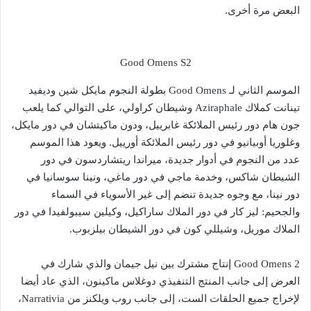
البعض مرة أخرى.
Good Omens S2
الموسم الثاني لـ Good Omens بطولة النجوم مايكل شين وديفيد
تينانت كملاك Aziraphale وشيطان كراولي، على التوالي كما يلعب
جون هام دور رئيس الملائكة غابرييل، ودون ماكيتشان في دور مايكل،
وغلوريا أوبيانيو في دور رئيس الملائكة أورييل. ويعود هذا الموسم
عدد من النجوم في أدوار جديدة، ميراندا ريتشاردسون في دور
الشيطان شاكس، وخدمة ماجي في دور ماغي، ونينا سوسانيا في
دور نينا، مع وجوه جديدة تنضم إلى غير الأسوياء في السماء
والجحيم: ليز كار في دور الملاك ساراكيل، وكيلين سيبولفيدا في دور
الملاك موريل، وشيللي كون في دور الشيطان بيلزبوب.
Good Omens 2 إنتاج مشترك بين نيل جيمان والذي شارك في
العرض إلى جانب المنتج التنفيذي دوغلاس ماكينون، الذي عاد أيضا
لإخراج جميع الحلقات الست، إلى جانب روب ويلكنز من Narrativia،