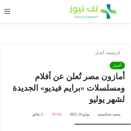
بحث عن
الق
الرئيسية
|
أخبـار
أخبـار
أمازون مصر تُعلن عن أفلام
ومسلسلات «برايم فيديو» الجديدة
لشهر يوليو
محمد عبدالمجيد
يوليو 16, 2023
10٬141
3 دقائق
The Horror of Dolores Roach S1