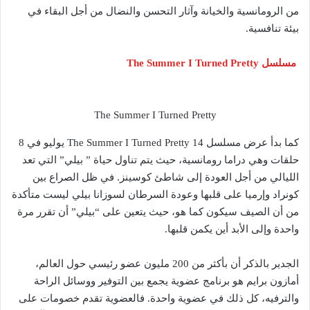
من الرومانسية والخيانة وآثار التحسن والنضال من أجل البقاء في
بيئة تنافسية.
مسلسل The Summer I Turned Pretty
The Summer I Turned Pretty
كما بدأ عرض مسلسل The Summer I Turned Pretty 14 يوليو في 8
حلقات وهي دراما رومانسية، حيث يتم تناول حياة ” بيلي” التي تعد
الليالي من أجل العودة إلى شاطئ كوسينز. في ظل الصراع بين
كونراد وإرميا على قلبها وعودة السرطان لسوزانا بيلي ليست متأكدة
من أن الصيف سيكون كما هو، حيث يتعين على “بيلي” أن تقرر مرة
واحدة وإلى الأبد أين يكمن قلبها.
الجدير بالذكر أن بأكثر من 200 مليون عضو رئيسي حول العالم،
أمازون برايم هو برنامج عضوية يجمع بين التوفير ووسائل الراحة
والترفيه، كل ذلك في عضوية واحدة. فالعضوية تقدم خصومات على