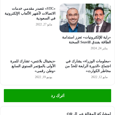
«STC» تتصدر مقدمي خدمات
الاتصالات لأشهر الألعاب الإلكترونية
في السعودية
مايو 27, 2022
«راية للإلكترونيات» تعزز استدامة
الطاقة بفندق Seavill السخنة
يناير 24, 2024
«معلومات الوزراء» يشارك في
«ديجيتال بلانتس» تشارك للمرة
اجتماع «الدورة الرابعة للحدّ من
الأولى بالمؤتمر السنوي السابع
مخاطر الكوارث»
«وطن رقمى»
مايو 12, 2022
يونيو 19, 2022
اترك رد
لمشاركة المقالة عبر الـ QR