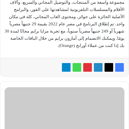
مجموعة واسعة من المنتجات، والتوصيل المجاني والسريع، وآلاف
الأفلام والمسلسلات التلفزيونية لمشاهدتها على الفور، والبرامج
الأصلية الحائزة على جوائز، ومحتوى العاب المجاني، كله في مكان
واحد. تم إطلاق البرنامج في مصر عام 2022 بقيمة 29 جنيهاً مصرياً
شهرياً أو 249 جنيهاً مصرياً سنوياً، مع تجربة مزايا برايم مجانًا لمدة 30
يومًا. ويمكنك الانضمام إلى أمازون برايم من خلال الباقات الخاصة
بك إذا كنت من عملاء أورانج (Orange).
«بي
تك»
تكرم
طلابها
المتفوقين
وتحتفل
بالطالب