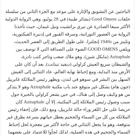
الباحثين عن التشويق والإثارة على موعد مع الجزء الثاني من سلسلة
حلقات Good Omens (بشائر طيبة) في 28 يوليو، وهي الرواية الدولية
الأكثر مبيعا الصادرة عن تيري براتشيت ونيل غيمان، حيث تأخذنا
الرواية من العصور التوراتية، وسرقة القبور في إدنبرة الفيكتورية،
وتليتز من 1940s إنجلترا، على طول الطريق إلى العصر الحديث،
ويلقي GOOD OMENS الضوء على الصداقة التي لا توصف بين
Aziraphale (مايكل شين)، وهو ملاك صعب وتاجر كتب نادرة،
والشيطان سريع العيش كراولي (ديفيد تينانت). بعد أن كان على
الأرض منذ البداية، ومع إحباط نهاية العالم، عاد الثنائي إلى العيش
السهل بين البشر في سوهو في لندن، ويظهر رئيس الملائكة غابرييل
(جون هام) بشكل غير متوقع عند باب مكتبة Aziraphale وهو لا يتذكر
من هو وكيف وصل إلى هناك، في حين يشعر كراولي بالحيرة حول
سبب وصول رئيس الملائكة إلى المكتبة، إلا أن Aziraphale كان
حريصا على حل اللغز وراء حالة غابرييل، ومع ذلك، فإن إخفاء رئيس
الملائكة من كل من السماء والجحيم يعطل حياتهم بسرعة بطرق غير
متوقعة، وهو ما يجعل الثنائي في حاجة لأكثر من معجزة لحل إحباط
السماء والجحيم في هذه العملية، لذلك لجأوا للاعتماد على بعضهما