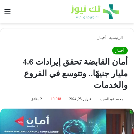
بحث عن
الق
الرئيسية
|
أخبـار
أخبـار
أمان القابضة تحقق إيرادات 4.6
مليار جنيهًا.. وتتوسع في الفروع
والخدمات
محمد عبدالمجيد
فبراير 25, 2024
10٬018
2 دقائق