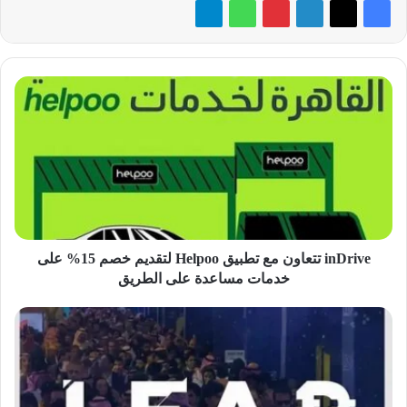
inDrive
تتعاون
مع
تطبيق
Helpoo
لتقديم
خصم
15%
على
خدمات
inDrive تتعاون مع تطبيق Helpoo لتقديم خصم 15% على
مساعدة
خدمات مساعدة على الطريق
على
الطريق
أهم
المستثمرين
بالتقنية
يشاركون
في