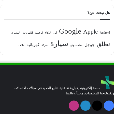
هل تبحث عن؟
Google
Apple
Android
آبل
الذكاء
الرقمية
الكهربائية
المصري
سيارة
تطلق
جوجل
كهربائية
سامسونج
شركة
هاتف
منصة إلكترونية إخبارية تفاعلية، تتابع الجديد في مجالات الاتصالات
وتكنولوجيا المعلومات، محلياً وعالميا
فيسبوك
‫X
لينكدإن
انستقرام