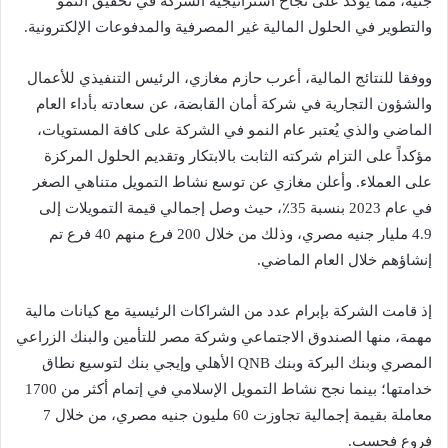
جنيه، مما يؤكد على نجاح استراتيجية الشركة في تحقيق النمو
والتطوير في الحلول المالية غير المصرفية والمدفوعات الإلكترونية.
ووفقا للنتائج المالية، أعرب حازم مغازي، الرئيس التنفيذي للأعمال
والشؤون التجارية في شركة أمان القابضة، عن سعادته بأداء العام
الماضي والذي يُعتبر عام النمو في الشركة على كافة المستويات،
مؤكداً على التزام شركته الثابت بالابتكار وتقديم الحلول المركزة
على العملاء. وأعلن مغازي عن توسع نشاط التمويل متناهي الصغر
في عام 2023 بنسبة 35٪، حيث وصل إجمالي قيمة التمويلات إلى
4.9 مليار جنيه مصري، وذلك من خلال 200 فرع منهم 40 فرع تم
إنشاؤهم خلال العام الماضي.
إذ قامت الشركة بإبرام عدد من الشراكات الرئيسية مع كيانات مالية
مهمة، منها الصندوق الاجتماعي وشركة مصر للتأمين والبنك الزراعي
المصري وبنك البركة وبنك QNB الأهلي وإيجي بنك لتوسيع نطاق
خدامتها؛ بينما نجح نشاط التمويل الإسلامي في إتمام أكثر من 1700
معاملة بقيمة إجمالية تجاوزت 60 مليون جنيه مصري، من خلال 7
فروع فحسب.