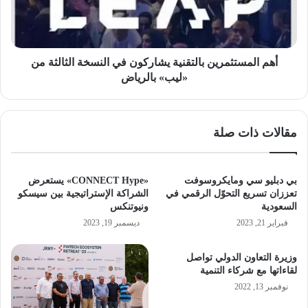
النسخة
الثالثة
من
«ليب»
بالرياض
أهم المستثمرين بالتقنية يشاركون في النسخة الثالثة من
«ليب» بالرياض
مقالات ذات صلة
بي دبليو سي ومايكروسوفت
«CONNECT Hype» يستعرض
تعززان تسريع التحوّل الرقمي في
الشراكة الإستراتيجية بين سيسكو
السعودية
ونيوتنكس
فبراير 21, 2023
ديسمبر 19, 2023
وزيرة التعاون الدولي تواصل
لقاءاتها مع شركاء التنمية
نوفمبر 13, 2022