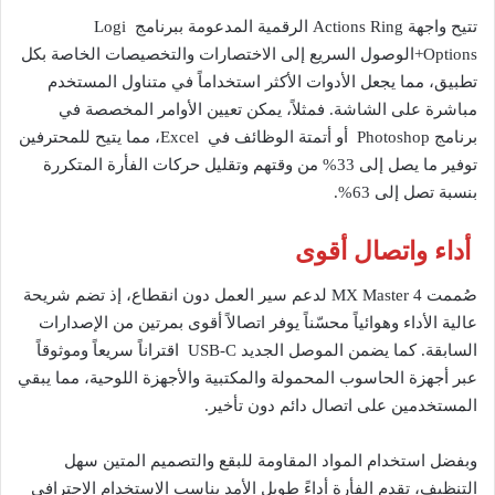
تتيح واجهة Actions Ring الرقمية المدعومة ببرنامج Logi
Options+الوصول السريع إلى الاختصارات والتخصيصات الخاصة بكل
تطبيق، مما يجعل الأدوات الأكثر استخداماً في متناول المستخدم
مباشرة على الشاشة. فمثلاً، يمكن تعيين الأوامر المخصصة في
برنامج Photoshop أو أتمتة الوظائف في Excel، مما يتيح للمحترفين
توفير ما يصل إلى 33% من وقتهم وتقليل حركات الفأرة المتكررة
بنسبة تصل إلى 63%.
أداء واتصال أقوى
صُممت MX Master 4 لدعم سير العمل دون انقطاع، إذ تضم شريحة
عالية الأداء وهوائياً محسّناً يوفر اتصالاً أقوى بمرتين من الإصدارات
السابقة. كما يضمن الموصل الجديد USB-C اقتراناً سريعاً وموثوقاً
عبر أجهزة الحاسوب المحمولة والمكتبية والأجهزة اللوحية، مما يبقي
المستخدمين على اتصال دائم دون تأخير.
وبفضل استخدام المواد المقاومة للبقع والتصميم المتين سهل
التنظيف، تقدم الفأرة أداءً طويل الأمد يناسب الاستخدام الاحترافي