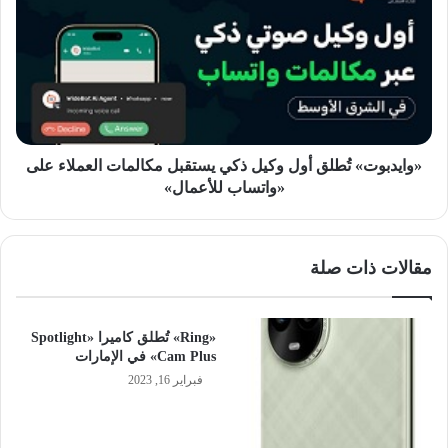
أول
وكيل
ذكي
يستقبل
مكالمات
العملاء
على
«واتساب
«وايدبوت» تُطلق أول وكيل ذكي يستقبل مكالمات العملاء على
للأعمال»
«واتساب للأعمال»
مقالات ذات صلة
«Ring» تُطلق كاميرا «Spotlight
Cam Plus» في الإمارات
فبراير 16, 2023