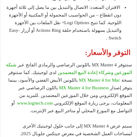
الاقتران المتعدد: الاتصال والتبديل بين ما يصل إلى ثلاثة أجهزة
دون انقطاع – من الحواسيب المحمولة أو المكتبية أو الأجهزة
اللوحية. كما تتيح Logi Options+ نقل الملفات بين الأجهزة
والتبديل بسهولة باستخدام حلقة Actions Ring أو أزرار Easy-
Switch .
التوفر والأسعار:
ستتوفر MX Master 4 باللونين الرصاصي والرمادي الفاتح عبر
شبكة
الموزعين وشركاء إعادة البيع المعتمدين
لدى لوجيتيك. كما ستتوفر
نسخة
MX Master 4 for Mac
باللونين الأبيض الفضي والأسود، بينما
يتوفر إصدار
MX Master 4 for Business
باللون الرصاصي عبر
الموقع الإلكتروني ومن خلال الموزعين المعتمدين .للمزيد من
المعلومات، يرجى زيارة الموقع الإلكتروني
www.logitech.com
أو
التواصل مع الموزع المحلي أو متاجر البيع عبر الإنترنت.
سيتم عرض MX Master 4 إلى جانب حلول لوجيتيك الأخرى
لمساحات العمل الشخصية في معرض جيتكس جلوبال 2025.