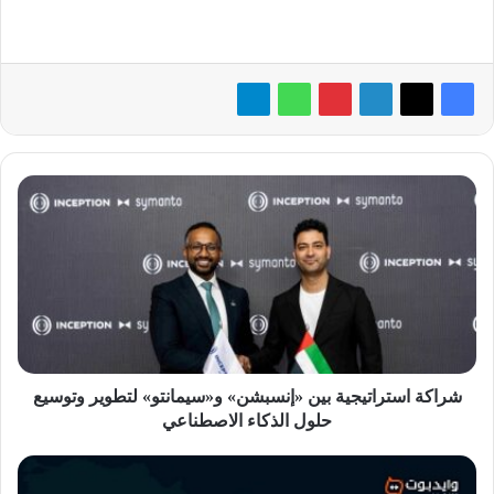
شراكة
استراتيجية
بين
«إنسبشن»
و«سيمانتو»
لتطوير وتوسيع
حلول
الذكاء
الاصطناعي
شراكة استراتيجية بين «إنسبشن» و«سيمانتو» لتطوير وتوسيع
حلول الذكاء الاصطناعي
«وايدبوت»
تُطلق