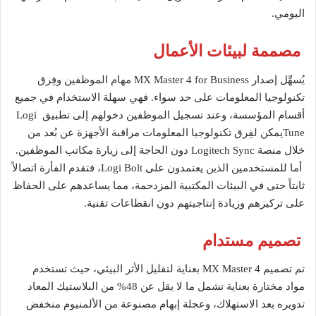
اليومي.
مصممة لبيئات الأعمال
يُسهِّل إصدار MX Master 4 for Business مهام الموظفين وفِرق
تكنولوجيا المعلومات على حد سواء. فهي سهلة الاستخدام في جميع
أقسام المؤسسة، وعند تسجيل الموظفين دخولهم إلى تطبيق Logi
Tuneيمكن لفِرق تكنولوجيا المعلومات مراقبة الأجهزة عن بُعد من
خلال منصة Logitech Sync دون الحاجة إلى زيارة مكاتب الموظفين.
أما للمستخدمين الذين يعتمدون على Logi Bolt، فتقدم الفأرة اتصالاً
ثابتاً حتى في البيئات المكتبية المزدحمة، مما يساعدهم على الحفاظ
على تركيزهم وزيادة إنتاجيتهم دون انقطاعات تقنية.
تصميم مستدام
تم تصميم MX Master 4 بعناية لتقليل الأثر البيئي، حيث تستخدم
مواد مختارة بعناية تشمل ما لا يقل عن 48% من البلاستيك المعاد
تدويره بعد الاستهلاك، وعجلة إبهام مصنوعة من الألمنيوم منخفض