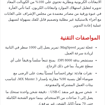
الانبعاثات الكربونية وبطارية تحتوي على 100% من الكوبالت المعاد
تدويره لتقليل استهلاك الموارد وانبعاثات الكربون. كما تأتي الفأرة
في عبوة ورقية من مصادر معتمدة من مجلس الإشراف على الغابات
مع أجزاء بلاستيكية غير مطلية وتصميم قابل للفك بسهولة لتسهيل
عملية إعادة التدوير.
المواصفات التقنية
عجلة تمرير MagSpeed: تمرير يصل إلى 1000 سطر في الثانية
لزيادة سرعة العمل.
مستشعر بدقة 8000 DPI: يمنح تتبعاً سلساً ودقيقاً على أي
سطح تقريباً، بما في ذلك الزجاج.
نقرات هادئة: توفر إحساساً لمسيّاً يبعث على الرضى مع
ضوضاء أقل بنسبة 90% مقارنة بإصدار MX Master 3، لتناسب
بيئات العمل المشتركة والمفتوحة.
شحن سريع عبر منفذ USB-C : دقيقة شحن واحدة تمنحك ما
يصل إلى 3 ساعات من الاستخدام، بينما تدوم الشحنة الكاملة
حتى 70 يوماً (كابل الشحن غير مرفق).