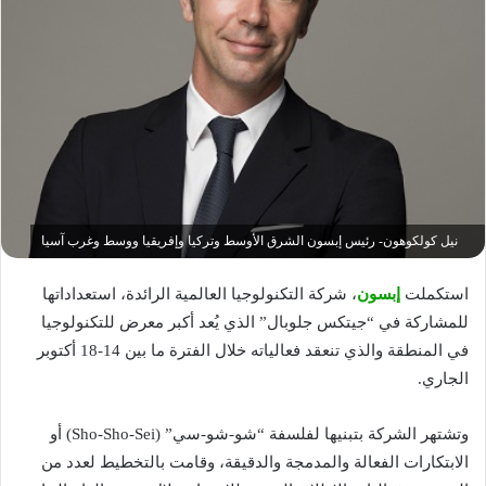
نيل كولكوهون- رئيس إبسون الشرق الأوسط وتركيا وإفريقيا ووسط وغرب آسيا
استكملت
إبسون
، شركة التكنولوجيا العالمية الرائدة، استعداداتها
للمشاركة في “جيتكس جلوبال” الذي يُعد أكبر معرض للتكنولوجيا
في المنطقة والذي تنعقد فعالياته خلال الفترة ما بين 14-18 أكتوبر
الجاري.
وتشتهر الشركة بتبنيها لفلسفة “شو-شو-سي” (Sho-Sho-Sei) أو
الابتكارات الفعالة والمدمجة والدقيقة، وقامت بالتخطيط لعدد من