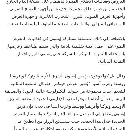
العروض وفعاليات الإطلاق المثيرة للاهتمام خلال نسخة العام الجاري
للحدث، ومن ضمن ذلك مجموعة جديدة من أجهزة المسح الضوئي
وأجهزة العرض الضوئي الليزري للتجارب الغامرة، وأجهزة العرض
السينمائي المنزلي، والطابعات الصناعية الملونة لملصقات التعبئة.
بالإضافة إلى ذلك، ستسلط مشاركة إبسون في فعاليات المعرض
الضوء على أعمال فنية تقليدية يابانية والتي ستتم طباعتها وعرضها
باستخدام التقنيات المبتكرة للشركة حتى يتسنى للزوار اختبار
الثقافة اليابانية.
وقال نيل كولكوهون، رئيس إبسون الشرق الأوسط وتركيا وإفريقيا
ووسط وغرب آسيا: “يُعتبر معرض جيتكس جلوبال المنصة المثالية
لتقديم أحدث مجموعة من حلولنا التكنولوجية عالية الجودة والصديقة
للبيئة. وبعد أن أطلقنا مؤخرًا مقرّنا الإقليمي الجديد لمنطقة الشرق
الأوسط وتركيا وأفريقيا ووسط وغرب آسيا في دبي، فإن فريق
إبسون يتطلع إلى التواصل مع العملاء والشركاء واستثمار الفرص
الجديدة خلال هذا الحدث، حيث سيتمكن الزوار من الاطلاع على
الثقافة اليابانية الأصيلة ورؤية كيف تقوم ابتكاراتنا بتجسيد المبدأ