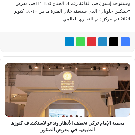
وستتواجد إبسون في القاعة رقم 4، الجناح H4-B50 في معرض
“جيتكس جلوبال” الذي سينعقد خلال الفترة ما بين 14-18 أكتوبر
2024 في مركز دبي التجاري العالمي.
محمية
الإمام
تركي
تخطف
الأنظار
وتدعو
لاستكشاف
كنوزها
الطبيعية
في
محمية الإمام تركي تخطف الأنظار وتدعو لاستكشاف كنوزها
معرض
الطبيعية في معرض الصقور