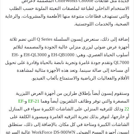
جديدة مثل طابعات ColorWorks C8000e المصممة لأغراض
الاستخدام الداخلي لطباعة لملصقات التعبئة الملونة حسب الطلب
والتي تستهدف قطاعات متنوعة منها الأطعمة والمشروبات، والرعاية
الصحية، والخدمات اللوجستية.
إضافة إلى ذلك، ستعرض إبسون السلسلة Q Series التي تضم ثلاثة
أجهزة عرض ضوئي ليزري منزلي عالية الجودة والمصممة لتلائم
أسلوب الحياة العصري، وهي: EH-QB1000 و EH-QL3000 و EH-
QL7000 وتقدم جودة غامرة وتجربة نابضة بالحياة وقادرة على تحويل
أي مساحة إلى صالة سينما. وتعد هذه الأجهزة مثالية لمشاهدة
الأفلام والفعاليات الرياضية والاستمتاع بألعاب الفيديو.
وستقوم إبسون أيضاً بإطلاق طرازين من أجهزة العرض الليزرية
المصغرة والتي توفر وظائف التلفزيون أيضاً وهما
EF-21
و
EF-
22
وذلك للترفيه المنزلي على الشاشات الكبيرة سواء في المنازل
أو خارجها، لتوفر بذلك تجربة الترفيه الغامرة وميسورة الكلفة على
الشاشات الكبيرة ومتاحة في كل مكان. بالإضافة إلى ذلك، ستطلق
إبسون أجهزة المسح الضوئي WorkForce DS-900WN عالية السرعة