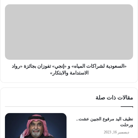
«السعودية
لشراكات
المياه»
و
«إنجي»
تفوزان
بجائزة
«رواد
الاستدامة
والابتكار»
«السعودية لشراكات المياه» و «إنجي» تفوزان بجائزة «رواد
الاستدامة والابتكار»
مقالات ذات صلة
نظيف اليد مرفوع الجبين عشت..
ورحلت
ديسمبر 16, 2023