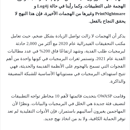
الهجمة على التطبيقات. وكما رأينا في حالة Log4j و
PrintNightmare وغيرها من الهجمات الأخيرة، فإن هذا النهج لا
يحقق النجاح بالفعل.
يذكر أن الهجمات لا زالت تواصل الزيادة بشكل ضخم، حيث تعامل
مكتب التحقيقات الفيدرالية عام 2020 مع أكثر من 2,000 حادثة
لبرمجيات طلب الفدية، وشهد ارتفاعًا فاق 200% في عدد مطالبات
الفدية عام 2021. وتستمر ثغرات البرمجيات في كونها واحدة من أهم
الفجوات التي تسمح بالهجوم على الأنظمة القديمة والحديثة، فهي
تتيح استهداف البرمجيات في مستوياتها الأساسية للشبكة المضيفة
والذاكرة.
وقامت OWASP بتحديث قائمتها لأهم 10 مخاطر تواجه التطبيقات
لتضيف فئة جديدة هي الخلل في البرمجيات والبيانات. ونظرًا لأن
المهاجمين يغيرون أساليبهم باستمرار، فإن الأدوات التقليدية لم تعد
توفر الحماية الكافية، ولا بد من اتخاذ نهج جديد.