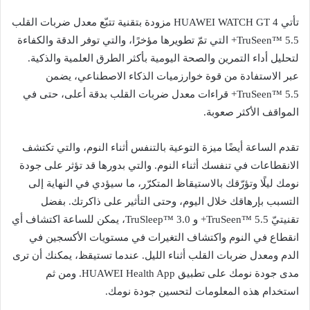
تأتي HUAWEI WATCH GT 4 مزودة بتقنية تتبّع معدل ضربات القلب
TruSeen™️ 5.5+ التي تمّ تطويرها مؤخرًا، والتي توفر الدقة والكفاءة
لتحليل أداء التمرين والصحة اليومية بأكثر الطرق العلمية والذكية.
عبر الاستفادة من قوة خوارزميات الذكاء الاصطناعي، يضمن
TruSeen™️ 5.5+ قراءات معدل ضربات القلب بدقة أعلى، حتى في
المواقف الأكثر صعوبة.
تقدم الساعة أيضًا ميزة التوعية بالتنفس أثناء النوم، والتي تكتشف
الانقطاعات في تنفسك أثناء النوم. والتي بدورها قد تؤثر على جودة
نومك ليلًا وتؤرّقك بالاستيقاظ المتكرّر، ما سيؤدي في النهاية إلى
التسبب بإرهاقك خلال اليوم، وحتى التأثير على ذاكرتك. بفضل
تقنيتيّ TruSeen™️ 5.5+ و TruSleep™️ 3.0، يمكن للساعة اكتشاف أي
انقطاع في النوم واكتشاف التغيرات في مستويات الأكسجين في
الدم ومعدل ضربات القلب أثناء الليل. عندما تستيقظ، يمكنك أن ترى
مدى جودة نومك على تطبيق HUAWEI Health App. ومن ثم
استخدام هذه المعلومات لتحسين جودة نومك.