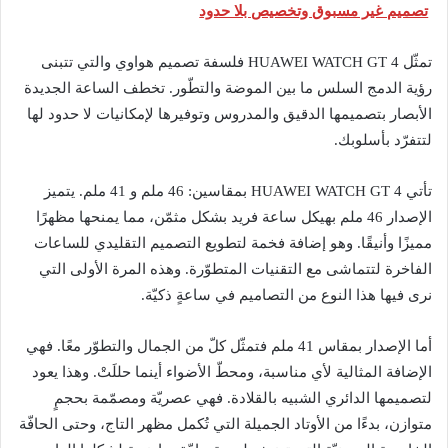
تصميم غير مسبوق وتخصيص بلا حدود
تمثّل HUAWEI WATCH GT 4 فلسفة تصميم هواوي والتي تتبنى
رؤية الدمج السلس ما بين الموضة والتطّور. تخطف الساعة الجديدة
الأبصار بتصميمها الدقيق والمدروس وتوفيرها لإمكانيات لا حدود لها
لتتفرّد بأسلوبك.
تأتي HUAWEI WATCH GT 4 بمقاسين: 46 ملم و 41 ملم. يتميز
الإصدار 46 ملم بهيكل ساعة فريد بشكل مثمّن، مما يمنحها مظهرًا
مميزًا وأنيقًا. وهو إضافة فخمة لتطويع التصميم التقليدي للساعات
الفاخرة لتتماشى مع التقنيات المتطوّرة. وهذه المرة الأولى التي
نرى فيها هذا النوع من التصاميم في ساعةٍ ذكيّة.
أما الإصدار بمقاس 41 ملم فتمثّل كلّ من الجمال والتطوّر معًا. فهي
الإضافة المثالية لأي مناسبة، ومحطّ الأضواء أينما حللَتْ. وهذا يعود
لتصميمها الدائري الشبيه بالقلادة. فهي عصريّة ومصمّمة بحجمٍ
متوازن، بدءًا من الأوتاد الجميلة التي تُكمل مظهر التاج، وحتى الحافّة