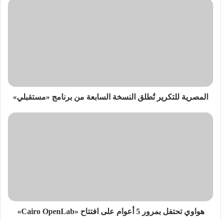
المصرية
للتكرير
تُطلق
النسخة
السابعة
من
برنامج
«مستقبلي»
المصرية للتكرير تُطلق النسخة السابعة من برنامج «مستقبلي»
هواوي
تحتفل
بمرور
5
أعوام
على
افتتاح
«Cairo
OpenLab»
هواوي تحتفل بمرور 5 أعوام على افتتاح «Cairo OpenLab»