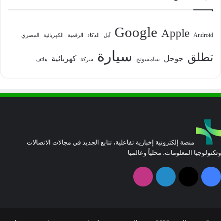
Google
Apple
Android
آبل
الذكاء
الرقمية
الكهربائية
المصري
سيارة
تطلق
جوجل
كهربائية
سامسونج
شركة
هاتف
منصة إلكترونية إخبارية تفاعلية، تتابع الجديد في مجالات الاتصالات
وتكنولوجيا المعلومات، محلياً وعالميا
فيسبوك
‫X
لينكدإن
انستقرام