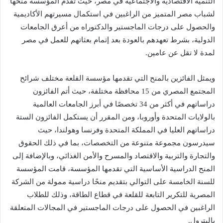
التنمية الاقتصادية والاجتماعية في مصر، حيث تقدم المؤسسة منحها
لشباب مصر المتميز من الراغبين في استكمال مسيرتهم الأكاديمية
والحصول على درجات الماجستير والدكتوراه من أعرق الجامعات
الدولية، بشرط تعهدهم بالعودة بعد إتمام بعثاتهم للعمل في مصر
لمدة لا تقل عن عامين.
ويمثل الفائزين بالمنح التي تقدمها مؤسسة القلعة مختلف شرائح
المجتمع المصري من 15 محافظة مختلفة، حيث أتم الفائزون
دراساتهم في أكثر من 34 تخصصًا في أبرز الجامعات العالمية
بالولايات المتحدة وأوروبا، ومن المقرر أن يستكمل الفائزون الستة
دراساتهم العليا في المملكة المتحدة وفرنسا وهولندا، حيث
سيدرسون مجموعة متنوعة من التخصصات، بما في ذلك الحقوق
والتجارة والتربية والاقتصاد والمسرح والأمن الغذائي، وبالإضافة إلى
المنح الدراسية الأساسية التي تقدمها المؤسسة، قامت المؤسسة
للسنة الخامسة على التوالي بتقديم منحًا دراسية ممولة من الشركة
المصرية للتكرير التابعة للقلعة في قطاع الطاقة، وذلك للطلاب
الراغبين في الحصول على درجات الماجستير في المجالات المتعلقة
بالبترول.