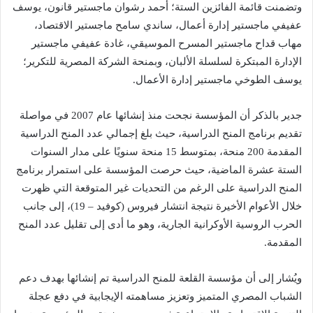
وتضمنت قائمة الفائزين الستة؛ أحمد رشوان ماجستير قانون، يوسف
عفيفي ماجستير إدارة أعمال، ساندي سامح ماجستير الاقتصاد،
مهاب قداح ماجستير المسرح الموسيقي، غادة عفيفي ماجستير
الإدارة المبتكرة لسلسلة الألبان، وبمنحة الشركة المصرية للتكرير؛
يوسف الطوخي ماجستير إدارة الأعمال.
جدير بالذكر أن المؤسسة نجحت منذ إنشائها عام 2007 في مواصلة
تقديم برنامج المنح الدراسية، حيث بلغ إجمالي عدد المنح الدراسية
المقدمة 200 منحة، بمتوسط 15 منحة سنويًا على مدار السنوات
الستة عشرة الماضية، حيث حرصت المؤسسة على استمرار برنامج
المنح الدراسية على الرغم من التحديات غير المتوقعة التي ظهرت
خلال الأعوام الأخيرة نتيجة انتشار فيروس (كوفيد – 19)، إلى جانب
الحرب الروسية الأوكرانية الجارية، وهو ما أدى إلى تقليل عدد المنح
المقدمة.
ويُشار إلى أن مؤسسة القلعة للمنح الدراسية تم إنشائها بهدف دعم
الشباب المصري المتميز وتعزيز مساهمته الإيجابية في دفع عجلة