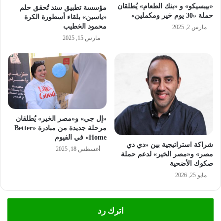
«بيبسيكو» و «بنك الطعام» يُطلقان
مؤسسة تطبيق سند تُحقق حلم
حملة «30 يوم خير ومكملين»
«ياسين» بلقاء أسطورة الكرة
محمود الخطيب
مارس 2, 2025
مارس 15, 2025
«إل جي» و«مصر الخير» يُطلقان
مرحلة جديدة من مبادرة «Better
Home» في الفيوم
شراكة استراتيجية بين «دي دي
أغسطس 18, 2025
مصر» و«مصر الخير» لدعم حملة
صكوك الأضحية
مايو 25, 2026
اترك رد