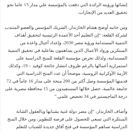
إنشائها ورؤيته الرائدة التي دفعت بالمؤسسة علي مدار ١٦ عاما نحو
تحقيق العديد من الإنجازات.
ومن جانبه أوضح هشام الخازندار، الشريك المؤسس والعضو المنتدب
لشركة القلعة: “إن التعليم أحد الأعمدة الرئيسية لتحقيق أهداف
التنمية المستدامة ورؤية مصر 2030، وإعداد أجيال واعدة من
المبتكرين ورواد الأعمال الذين يساهمون بفاعلية في تحقيق التنمية
المستدامة، ولذلك تحرص مؤسسة القلعة للمنح الدراسية على
استمرارية أعمالها بالرغم ظروف انتشار جائحة كوفيد – 19، وكذلك
الأزمة الأوكرانية الروسية، موضحاً أن عدد المنح الدراسية التي
قدمتها المؤسسة وصل أكثر من 200 منحة على مدار 16 عاماً في 72
جامعة عالمية، حصل خلالها المستفيدون من 15 محافظة مصرية على
درجة الماجيستير في 34 تخصص علمي.”
وأضاف الخازندار، “إن مصر دولة غنية بشبابها وبالعقول الشابة
المبتكرة التي تسعى للحصول على فرصة للتطوير، ومن خلال المنح
الدراسية تساهم المؤسسة في فتح آفاق جديدة للشباب للتعلم