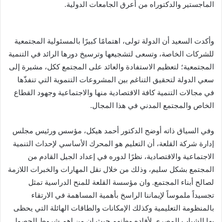
الماجستير والدكتوراه من أعرق الجامعات الدولية.
وأكدت السعيد أن الدولة تولى، اهتمامًا كبيرًا بالمسئولية المجتمعية
للشركات الخاصة، وتسعى لتشجيعها وترسيخ دورها الرائد في التنمية
المجتمعية؛ لتعظيم الاستفادة والعائد على المجتمع ككل، مشيرة إلى
سعي الدولة لتحقيق التناغم بين المشروعات التنموية التي تنفذّها
في مجالات التنمية كافة الاقتصادية منها والاجتماعية وجهود القطاع
الخاص والمجتمع المدني في هذا المجال.
وفي السياق ذاته أوضح الدكتور أحمد هيكل، مؤسس ورئيس مجلس
إدارة شركة القلعة، أن التعليم هو المحرك الأساسي لإحداث التنمية
الاجتماعية والاقتصادية، نظرًا لدوره في إعداد الجيل القادم من
المجتمع بشكل سليم، وذلك من خلال نقل المهارات والخبرات اللازمة
لصالح أبناء المجتمع. وان مؤسسة القلعة للمنح الدراسية تمثل
تجسيداً ملموساً لإيماننا الراسخ بأهمية المساهمة في الارتقاء
بالمنظومة التعليمية وكذلك الإمكانات والطاقات الهائلة التي يحظى
بها الشباب المصري لأفاده وطنهم حيث ان من اهم شروط الحصول