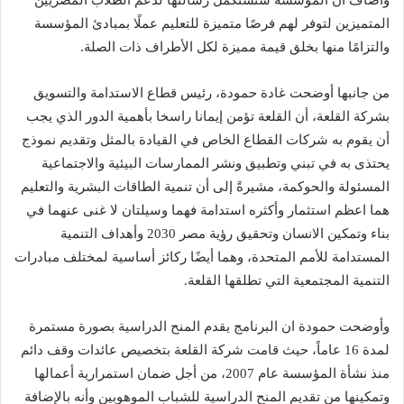
المتميزين لتوفر لهم فرصًا متميزة للتعليم عملًا بمبادئ المؤسسة
والتزامًا منها بخلق قيمة مميزة لكل الأطراف ذات الصلة.
من جانبها أوضحت غادة حمودة، رئيس قطاع الاستدامة والتسويق
بشركة القلعة، أن القلعة تؤمن إيمانا راسخا بأهمية الدور الذي يجب
أن يقوم به شركات القطاع الخاص في القيادة بالمثل وتقديم نموذج
يحتذى به في تبني وتطبيق ونشر الممارسات البيئية والاجتماعية
المسئولة والحوكمة، مشيرةً إلى أن تنمية الطاقات البشرية والتعليم
هما اعظم استثمار وأكثره استدامة فهما وسيلتان لا غنى عنهما في
بناء وتمكين الانسان وتحقيق رؤية مصر 2030 وأهداف التنمية
المستدامة للأمم المتحدة، وهما أيضًا ركائز أساسية لمختلف مبادرات
التنمية المجتمعية التي تطلقها القلعة.
وأوضحت حمودة ان البرنامج يقدم المنح الدراسية بصورة مستمرة
لمدة 16 عاماً، حيث قامت شركة القلعة بتخصيص عائدات وقف دائم
منذ نشأة المؤسسة عام 2007، من أجل ضمان استمرارية أعمالها
وتمكينها من تقديم المنح الدراسية للشباب الموهوبين وأنه بالإضافة