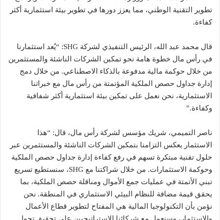
تطوير التقنية الوطني، مما يعزز دورها في تطوير بيئة استثمارية أكثر
كفاءة.
قال محمد عبد الله، الرئيس التنفيذي لشركة SHG: “يُعد استثمارنا
في رأس مال خطوة هامة نحو تمكين الشركات الناشئة والمستثمرين
من خلال حوكمة مالية مدفوعة بالذكاء الاصطناعي. من خلال دمج
إدارة جداول حصص الملكية المؤتمتة من رأس مال مع خبراتنا
الاستثمارية، نحن نعمل على تمكين بيئة استثمارية أكثر شفافية
وكفاءة.”
ناصر التميمي، شريك مؤسس لشركة رأس مال، قال: “هذا
الاستثمار يعكس التزامنا بتمكين الشركات الناشئة والمستثمرين عبر
حلول تقنية مبتكرة تسهم في رفع كفاءة إدارة جداول حصص الملكية
وحوكمة الاستثمارات. من خلال شراكتنا مع SHG، سنستطيع تسريع
تبني الأتمتة في عمليات جمع الأموال ومناقلة حصص الملكية، بما
يحقق قيمة مضافة للنظام البيئي الاستثماري في المنطقة. نحن
نؤمن بأن التكنولوجيا المالية هي المفتاح لتطوير قطاع الأعمال
والاستثمار، وسنعمل مع شركائنا الاستراتيجيين على تحقيق تحول