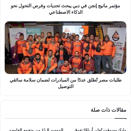
نحو
مؤتمر مانيج إنجن في دبي يبحث تحديات وفرص التحول نحو
الذكاء
الذكاء الاصطناعي
الاصطناعي
طلبات
مصر
تُطلق
عددًا
من
المبادرات
لضمان
سلامة
سائقي
التوصيل
طلبات مصر تُطلق عددًا من المبادرات لضمان سلامة سائقي
التوصيل
مقالات ذات صلة
مايكروسوفت تُعلن أرباحًا تفوق
الموسم الـ15 من «نجوم العلوم»