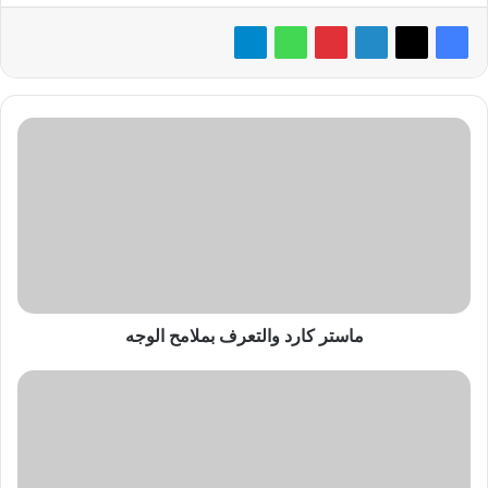
ماستر
كارد
والتعرف
بملامح
الوجه
ماستر كارد والتعرف بملامح الوجه
«Dell
Technologies»
توسع
تجاربها
الخاصة