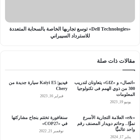
بالسحابة
المتعددة
للاسترداد
السيبراني
«Dell Technologies» توسع تجاربها الخاصة بالسحابة المتعددة
للاسترداد السيبراني
مقالات ذات صلة
«اتصال» و «GIZ» يتعاونان لتدريب
فيديو| Kaiyi E5 سيارة جديدة من
300 من ذوي الهمم فى تكنولوجيا
Chery
المعلومات
فبراير 16, 2023
يونيو 19, 2023
«&e» العلامة التجارية الأسرع
سنغافورة تختتم بنجاح مشاركتها
نموًّا.. وحاتم دويدار المصنف رقم
في «COP27»
واحد عالميًّا
نوفمبر 21, 2022
يناير 17, 2024