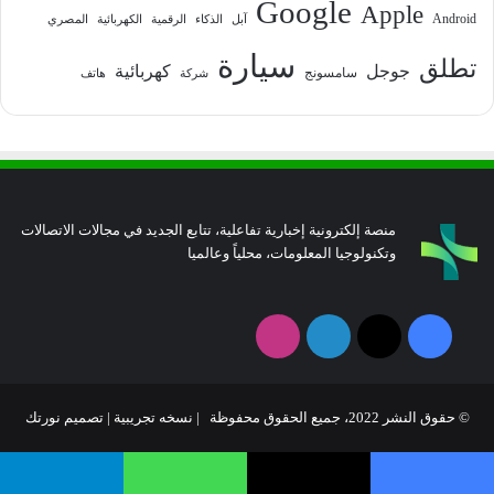
Google
Apple
Android
آبل
الذكاء
الرقمية
الكهربائية
المصري
سيارة
تطلق
جوجل
كهربائية
سامسونج
شركة
هاتف
منصة إلكترونية إخبارية تفاعلية، تتابع الجديد في مجالات الاتصالات
وتكنولوجيا المعلومات، محلياً وعالميا
فيسبوك
‫X
لينكدإن
انستقرام
© حقوق النشر 2022، جميع الحقوق محفوظة | نسخه تجريبية |
تصميم نورتك