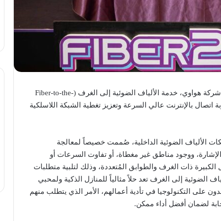
أطلقت الشركة المصرية للاتصالات (WE)، بالتعاون مع شركة هواوي، خدمة الألياف الضوئية إلى الغرف (Fiber-to-the-
ربة اتصال بالإنترنت عالي السرعة وتعزيز تغطية الشبكة اللاسلكية
من حلول شبكات الألياف الضوئية الداخلية، صُممت خصيصاً لمعالجة
لإشارة، ووجود مناطق غير مغطاة، أو تفاوت السرعات أو
 الكبيرة ذات الغرف والطوابق المُتعددة، وذلك لتلبية متطلبات
اف الضوئية إلى الغرف تعد حلاً مثالياً للمنازل الذكية ولمحبي
دون على التكنولوجيا في تأدية أعمالهم، الأمر الذي يتطلب منهم
ابة لضمان أفضل أداء ممكن.