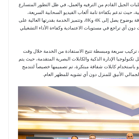
طلبات الجيل القادم من الترفيه والعمل، في ظل التطور المتسارع
ة، حيث تدعم بكفاءة تامة ألعاب الفيديو السحابية السريعة،
والعمل والتعلم عن بُعد، وبث المحتوى المرئي فائق الدقة بوضوح يصل إلى 4K و8K، وتتميز الخدمة بقدرتها العالية على
دون أي تراجع في مستويات الاعتمادية وكفاءة الأداء التشغيلي
ة تركيب سريعة ومبسطة تتيح الاستفادة من الخدمة خلال وقت
كنولوجيا الإدارة الذكية والكابلات البصرية المتقدمة، حيث يتم
 أو باستخدام كابلات شفافة مبتكرة، تم تصميمها خصيصاً لتندمج
جمالي الأنيق للمنزل دون أي تشويه للمظهر العام.