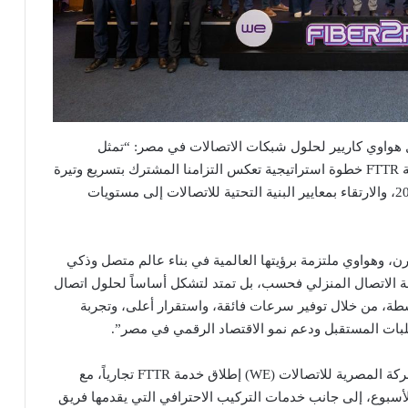
 هواوي كاريير لحلول شبكات الاتصالات في مصر: “تمثل
شراكتنا مع الشركة المصرية للاتصالات في إطلاق خدمة FTTR خطوة استراتيجية تعكس التزامنا المشترك بتسريع وتيرة
التحول الرقمي في مصر بما يتماشى مع رؤية مصر 2030، والارتقاء بمعايير البنية التحتية للاتصالات إلى مستويات
، وهواوي ملتزمة برؤيتها العالمية في بناء عالم متصل وذكي
بة الاتصال المنزلي فحسب، بل تمتد لتشكل أساساً لحلول اتصال
سطة، من خلال توفير سرعات فائقة، واستقرار أعلى، وتجربة
طلبات المستقبل ودعم نمو الاقتصاد الرقمي في مصر”.
وتسهيلاً على العملاء الراغبين في الاشتراك، أعلنت الشركة المصرية للاتصالات (WE) إطلاق خدمة FTTR تجارياً، مع
أسبوع، إلى جانب خدمات التركيب الاحترافي التي يقدمها فريق