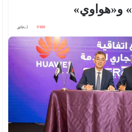
» و«هواوي»
9٬889
2 دقائق