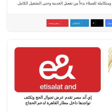
كاملة للعملاء بدءاً من تفعيل الخدمة وحتى التشغيل الكامل.
بوك
‫X
لينكدإن
بينتيريست
إي
آند
مصر
تقدم
عرض
تجوال
الحج
وتكثف
تواجدها
داخل
إي آند مصر تقدم عرض تجوال الحج وتكثف
مطار
تواجدها داخل مطار القاهرة لدعم الحجاج
القاهرة