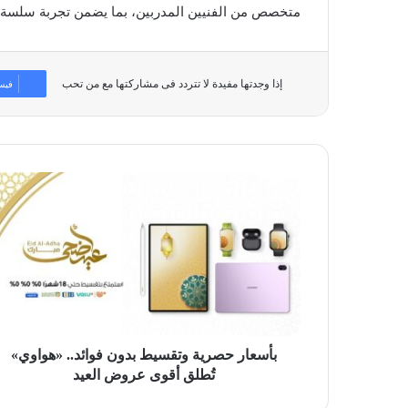
متخصص من الفنيين المدربين، بما يضمن تجربة سلسة ومت
إذا وجدتها مفيدة لا تتردد فى مشاركتها مع من تحب
فيس
بأسعار
حصرية
وتقسيط
بدون
فوائد..
«هواوي»
تُطلق
أقوى
عروض
العيد
بأسعار حصرية وتقسيط بدون فوائد.. «هواوي»
تُطلق أقوى عروض العيد