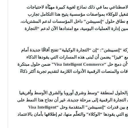
اصطناعي بما في ذلك نماذج لغوية كبيرة مهيّأة لاحتياجات
شغيل للوكلاء بمواصفات مؤسسية يتيح هذا التكامل تجارب
يوسّع نطاق حلول “إنسيبشن” داخل المؤسسات لدعم المشتريات،
 إدارة العمليات اليومية، مع امتدادها الآن لدعم “التجارة
“إنسيبشن”: “إن “التجارة الوكيلية” تفتح آفاقًا جديدة أمام
ع “فيزا” يضمن أن تُبنى هذه المسارات التي يقودها الذكاء
أن دمج حل
“Visa Intelligent Commerce”
ضمن حلول مبتكرة
قات والمنصات الرقمية الأدوات اللازمة لتقديم تجربة أكثر ذكاءً
الحلول لمنطقة “وسط وشرق أوروبا والشرق الأوسط وأفريقيا
التجارة الرقمية إلى مرحلة جديدة، غير أن نجاح هذا النمط على
نطاق واسع يظل مرتبطًا بثقة العملاء.” وأوضح أن الجمع بين قدرات “إنسيبشن” المتقدمة وحل “Visa Intelligent
دفع التي يقودها “الوكلاء” والتعلّم منها، ثم إطلاقها بأمان بالاعتماد