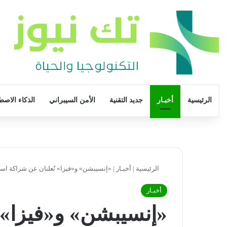
الرئيسية
أخبـار
جديد التقنية
الأمن السيبراني
الذكاء الاصط
الرئيسية
|
أخبـار
|
«إنسيبشن» و«فيزا» تُعلنان عن شراكة استر
أخبـار
«إنسيبشن» و«فيزا» 