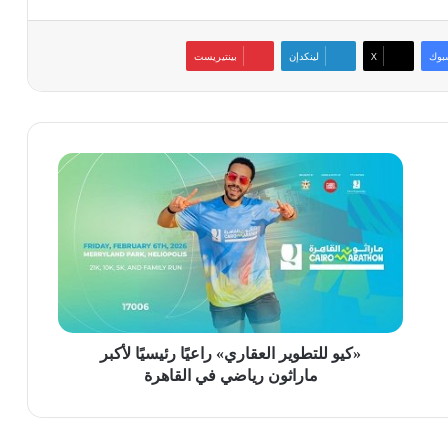
بوك
‫X
لينكدإن
بينتيريست
«كيو
للتطوير
العقاري»
راعيًا
رئيسيًا
لأكبر
ماراثون
رياضي
في
القاهرة
«كيو للتطوير العقاري» راعيًا رئيسيًا لأكبر
ماراثون رياضي في القاهرة