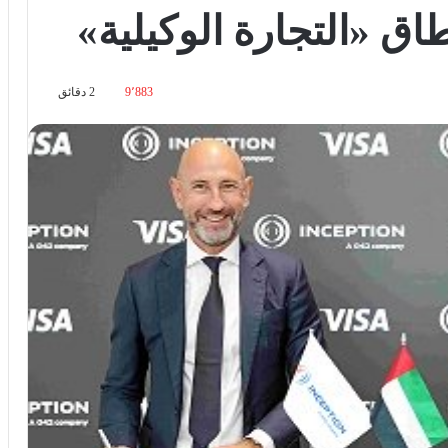
اق «التجارة الوكيلية»
9٬883
2 دقائق