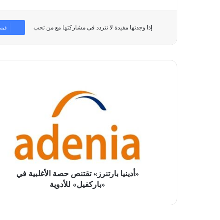
إذا وجدتها مفيدة لا تتردد فى مشاركتها مع من تحب
فيس
«أدينيا
بارتنرز»
تقتنص
حصة
الأغلبية
في
«باركفيل»
للأدوية
«أدينيا بارتنرز» تقتنص حصة الأغلبية في
«باركفيل» للأدوية