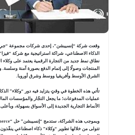
الذكاء الاصطناعي، شراكة استراتيجية مع شركة “فيزا”،
نطاق نمط جديد من التجارة الرقمية يعتمد على وكلاء الذ
المنتجات وصولًا إلى إتمام الدفع بصورة آمنة وسلسة. 
الشرق الأوسط وأفريقيا ووسط وشرق أوروبا.
تأتي هذه الخطوة في وقتٍ يتزايد فيه دور “وكلاء” الذك
عمليات المدفوعات؛ ما يجعل التجّار والمؤسسات المال
الأنماط التجارية الجديدة إلى الأسواق بسهولة، وبأعلى 
وبموجب هذه الشراكة، ستدمج “إنسيبشن” حل
“Visa Intelligent Commerce”
تتولى من خلالها تطوير “وكلاء” ذكاء اصطناعي ينفّذون 