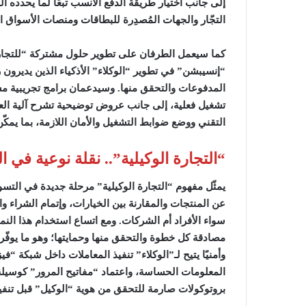
إلى جانب اختيار طريقة الدفع الأنسب تبعًا لما يحدده ال
التجّار والجهات المُصدِرة للبطاقات ومنصات الأسواق 
كما سيعمل الطرفان على تطوير حلول مشتركة “للتجارة ا
“إنسيبشن” في تطوير “الوكلاء” الأذكياء الذين يديرون رح
المدفوعات والتحقق منها. وسيدعمان برامج تجريبية مشتر
تشغيل فعلية، إلى جانب عروض توضيحية تشرح آلية الع
التقني ووضع ضوابط التشغيل والأمان اللازمة، بما يمك
“التجارة الوكيلية”.. نقلة نوعية في
يمثّل مفهوم “التجارة الوكيلية” مرحلة جديدة في التس
عن المنتجات والمقارنة بين الخيارات، وإتمام الشراء وا
سواء الأفراد أم الشركات. ومع اتساع استخدام هذا ال
مصادقة كل خطوة والتحقق منها وحمايتها؛ وهو ما يوفّر
وأمنيًا يتيح لـ”الوكلاء” تنفيذ المعاملات داخل شبكة “
المعلومات الحساسة، واعتماد “مفاتيح المرور” كوسيلة ت
بروتوكولات صارمة للتحقق من هوية “الوكيل” قبل تنفيذ