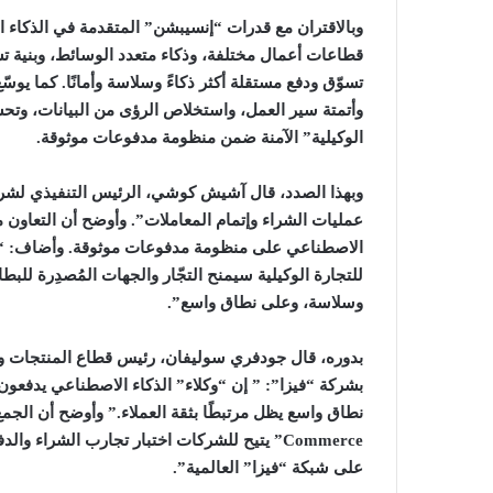
وبالاقتران مع قدرات “إنسيبشن” المتقدمة في الذكاء ال
قطاعات أعمال مختلفة، وذكاء متعدد الوسائط، وبنية ت
تسوّق ودفع مستقلة أكثر ذكاءً وسلاسة وأمانًا. كما 
وأتمتة سير العمل، واستخلاص الرؤى من البيانات، وتحسين
الوكيلية” الآمنة ضمن منظومة مدفوعات موثوقة.
وبهذا الصدد، قال آشيش كوشي، الرئيس التنفيذي لشركة 
عمليات الشراء وإتمام المعاملات”. وأوضح أن التعاون م
الاصطناعي على منظومة مدفوعات موثوقة. وأضاف: “
للتجارة الوكيلية سيمنح التجّار والجهات المُصدِرة للبطا
وسلاسة، وعلى نطاق واسع”.
بدوره، قال جودفري سوليفان، رئيس قطاع المنتجات و
بشركة “فيزا”: ” إن “وكلاء” الذكاء الاصطناعي يدفعون 
Commerce” يتيح للشركات اختبار تجارب الشراء وال
على شبكة “فيزا” العالمية”.