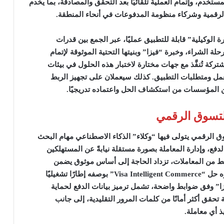
مستخدم، وإتمام العملية تلقائيًا بعد التحقق والمصادقة، بما يخدم
الرقمية وشركاء منظومة المدفوعات في أنحاء المنطقة.
لوكيلية” قابلة للتطبيق عمليًا، عبر الجمع بين قدرات
لة الشراء، وخبرة “فيزا” وبنيتها التحتية الموثوقة لإتمام
كة تُنفَّذ مع جهات مختارة لاختبار هذه الحلول في بيئات
مل ومتطلبات التطبيق. كذلك سيعملان على تجهيز الربط
ّن المؤسسات من استكشاف الحل واعتماده تدريجيًا.
 التسوق الرقمي
وق الرقمي يتولى فيها “وكلاء” الذكاء الاصطناعي مهام البحث
لدفع، وإدارة المعاملة بصورة مستقلة نيابةً عن المستهلكين
نمط من المعاملات، تزداد الحاجة إلى أساس موثوق يضمن
ه حل
“Visa Intelligent Commerce”
بوصفه إطارًا تشغيليًا
فيزا” وفق ضوابط واضحة، تشمل ترميز بيانات الدفع لحماية
حقق أكثر أمانًا من كلمات المرور التقليدية، إلى جانب
 أي معاملة.