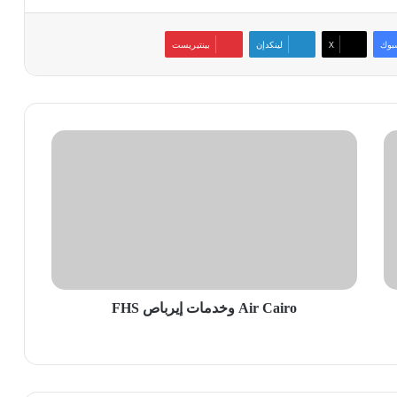
بوك
‫X
لينكدإن
بينتيريست
Air
Cairo
وخدمات
إيرباص
FHS
Air Cairo وخدمات إيرباص FHS