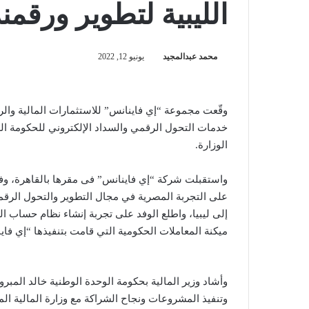
الليبية لتطوير ورقمن
محمد عبدالمجيد
يونيو 12, 2022
وقّعت مجموعة “إي فاينانس” للاستثمارات المالية والرقم
خدمات التحول الرقمي والسداد الإلكتروني للحكومة اللي
الوزارة.
واستقبلت شركة “إي فاينانس” فى مقرها بالقاهرة، وفداً ل
على التجربة المصرية في مجال التطوير والتحول الرقمي
إلى ليبيا، واطلع الوفد على تجربة إنشاء نظام حساب ال
ميكنة المعاملات الحكومية التي قامت بتنفيذها “إي فاي
وأشاد وزير المالية بحكومة الوحدة الوطنية خالد المب
وتنفيذ المشروعات ونجاح الشراكة مع وزارة المالية الم