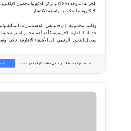
الخزانة الموحد (TSA) ومركز الدفع والتحص
الإلكترونية الحكومية واسعة الانتشار.
وكانت مجموعة “إي فاينانس” للاستثمارات المالية والر
خدماتها للقارة الإفريقية، كأحد أهم محاور استراتيجية
بمجال التحول الرقمي إلى الأشقاء الأفارقة، تأكيداً وتعزي
إذا وجدتها مفيدة لا تتردد فى مشاركتها مع من تحب
فيس
غدًا..
انْطِلاق
معرض
ومؤتمر
أمن
المعلومات