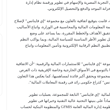
 التجربة المصرية والإسهام في تطوير ورقمنة نظام إدارة
خزانة الموحد والدفع والتحصيل الإلكتروني.
ة، قامت بتوقيع اتفاقية تالعاون مع مجموعة “إي فاينانس” لإصلاح
مة المعلومات المالية والمحاسبية في الوزارة، واتباع الأساليب
تحقيق الأهداف والخطط المقررة، بما يساعد على وضع
ل تطوير الأطر المناسبة للسياسة المالية، وبما يواكب النظم
بيق النظم الرقابية الإلكترونية وتأمين المعلومات واتباع
 “إي فاينانس” للاستثمارات المالية والرقمية: “أن الاتفاقية
بالتوسع فى الأسواق الخارجية وخاصة الإفريقية ذات الفرص
لمجموعة ويحقق أكبر فائدة لمساهميها، كما يعكس هذا التعاون
س” كذراع حكومى رائد فى رقمنة المعاملات المالية”.
الية “إي فاينانس” التابعة للمجموعة، بعمليات تطوير
اداً على بنيتها التحتية عالية التقنية وخبراتها فى تطوير
المنظومات الإلكترونية لوزارة المالية المصرية مثل منظومة إدارة المالية العامة GFMIS والمنظومة البنكية لحساب