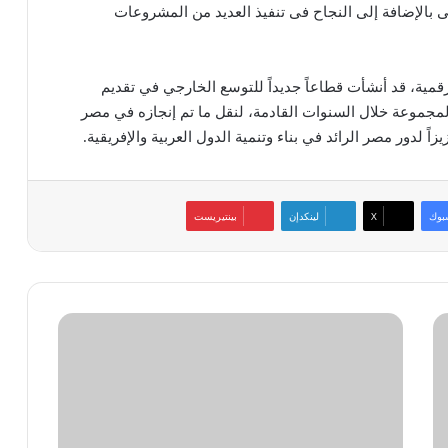
يل الإلكترونى بالإضافة إلى النجاح فى تنفيذ العديد من المشروعات
قمية، قد أنشأت قطاعاً جديداً للتوسع الخارجي في تقديم
 المجموعة خلال السنوات القادمة، لنقل ما تم إنجازه في مصر
زاً لدور مصر الرائد في بناء وتنمية الدول العربية والإفريقية.
بوك
‫X
لينكدإن
بينتيريست
التسجيل
لهاكاثون
«سبارك
العالمي»
للواقع
المعزز