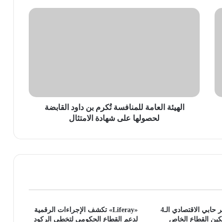
الهيئة
العامة
للمنافسة
تُكرم
بن
داود
القابضة
لحصولها
على
شهادة
الهيئة العامة للمنافسة تُكرم بن داود القابضة
الامتثال
لحصولها على شهادة الامتثال
الأربعاء.. مؤتمر حابي الاقتصادي الـ4
«Liferay» تكشف الإجراءات الرقمية
كين القطاع الخاص
لدعم القطاع الحكومي لتخطي الركود