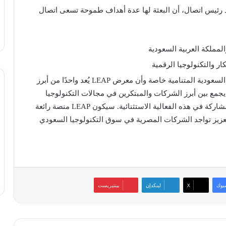
 رئيس اتصال، أن البعثة لها عدة أهداف طموحة تسعى اتصال
المملكة العربية السعودية
 والتكنولوجيا الرقمية
استكشاف فرص الاستثمار والشراكة في السوق السعودية المتنامية خاصة وأن معرض LEAP يُعد واحدًا من أبرز
جمع بين أبرز الشركات والمبتكرين في مجالات التكنولوجيا
والابتكار”. وتابع مجاهد: نحن متحمسون للغاية للمشاركة في هذه الفعالية الاستثنائية. سيكون LEAP منصة رائعة
 تعزيز تواجد الشركات المصرية في سوق التكنولوجيا السعودي
بوك
‫X
لينكدإن
بينتيريست