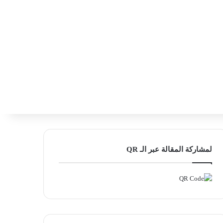
‫X
فيسبوك
لينكدإن
انستقرام
بحث ع
إضافة عمود
لمشاركة المقالة عبر الـ QR