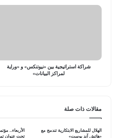
شراكة
استراتيجية
بين
«نيوتنكس»
و
«وراية
لمراكز
البيانات»
شراكة استراتيجية بين «نيوتنكس» و «وراية
لمراكز البيانات»
مقالات ذات صلة
الهلال للمشاريع الابتكارية تندمج مع
«هاتش آند بوست»
تحت عنوان تم