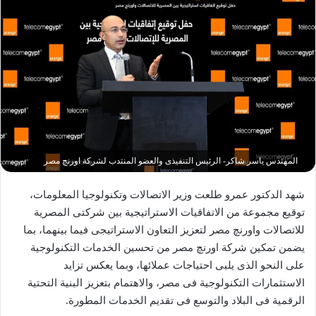
المهندس ياسر شاكر- الرئيس التنفيذى والعضو المنتدب لشركة اورنچ مصر
شهد الدكتور عمرو طلعت وزير الاتصالات وتكنولوجيا المعلومات،
توقيع مجموعة من الاتفاقيات الاستراتيجية بين شركتى المصرية
للاتصالات واورنچ مصر لتعزيز التعاون الاستراتيجى فيما بينهما، بما
يضمن تمكين شركة اورنچ مصر من تحسين الخدمات التكنولوجية
على النحو الذى يلبى احتياجات عملائها، وبما يعكس تزايد
الاستثمارات التكنولوجية فى مصر، والاهتمام بتعزيز البنية التحتية
الرقمية فى البلاد والتوسع فى تقديم الخدمات المطورة.