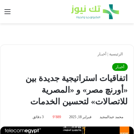
بحث عن
الق
الرئيسية
|
أخبـار
أخبـار
اتفاقيات استراتيجية جديدة بين
«أورنچ مصر» و «المصرية
للاتصالات» لتحسين الخدمات
محمد عبدالمجيد
فبراير 18, 2025
9٬889
3 دقائق