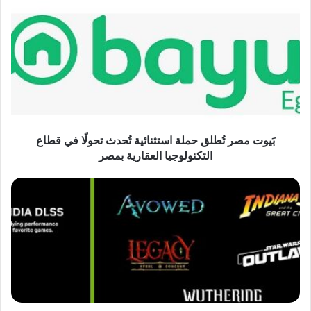
بَيوت
مصر
تُطلق
حملة
استثنائية
تُحدث
تحولًا
في
قطاع
التكنولوجيا
بَيوت مصر تُطلق حملة استثنائية تُحدث تحولًا في قطاع
العقارية
التكنولوجيا العقارية بمصر
بمصر
تحديثات
جديدة
لدعم
DLSS
4
وإصدار
تعريفات
Game
Ready