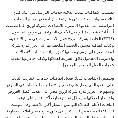
تضمنت الاتفاقيات تمديد اتفاقية خدمات التراسل بين الشركتين
لثلاث سنوات إضافية حتى عام 2032 بزيادة فى أحجام السعات
التراسلية التى تقدمها المصرية للاتصالات لشركة اورنچ. كما تضمنت
أيضاً اتفاقية جديدة لتوصيل الألياف الضوئية إلى مواقع المحمول
(FTTS) الخاصة بشركة اورنچ خلال ثلاث سنوات هى عمر الاتفاقية،
وكذلك اتفاقية مستوى الخدمة الملحقة بها التى تعزز قدرة شركة
اورنچ مصر على ترسيخ مكانتها كمزود رائد لخدمات الاتصالات
والإنترنت المحمول فائق السرعة لعملائها وكذلك جاهزيتها لتقديم
خدمات الجيل الخامس للمحمول.
وتتضمن الاتفاقيات كذلك تعديل اتفاقيات خدمات الانترنت الثابت
على النحو الذى يعمل على تحسين اقتصاديات الخدمات فى السوق
ويسهم فى تعزيز قدرة شركة اورنچ مصر على تقديم أفضل العروض
والأسعار لعملائها من خلال نماذج تجارية أكثر قدرة على توفير
الباقات الأعلى للعملاء النهائيين بأسعار أكثر ملاءمة، وقد أسهمت
الشراكة الممتدة بين الشركتين فى خلق مناخ متميز لعلاقات تجارية
استثنائية داخل السوق المصرى بما يضمن تطويره وتحقيق الاستفادة