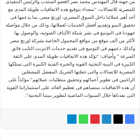
من جهته قال المهندس محمد نصر العضو المنتدب والرئيس التنفيذى
للمصرية للاتصالات: “سعداء بتوقيع هذه الاتفاقيات طويلة المدى مع
أحد أهم عملائنا داخل السوق المصري، اورنچ مصر، بما يدعمها فى
تحقيق النمو وتقديم أفضل الخدمات لعملائها، وذلك من خلال مواصلة
جهودنا فى التوسع فى نشر شبكة الألياف الضوئية، والوصول بها
لأكثر من ألف موقع من مواقع المحمول الخاصة بشركة اورنچ مصر
وكذلك دعمهم فى التوسع فى تقديم خدمات الانترنت الثابت فائق
السرعة ” وأضاف: “تؤكد هذه الاتفاقيات طويلة المدى على الثقة
الكبيرة فى البنية التحتية القوية والخبرة الفنية الكبيرة التى تمتلكها
المصرية للاتصالات والتى جعلتها الشريك المفضل للمشغلين
الراغبين فى تطوير أعمالهم وتحقيق متطلبات عملائهم” مؤكداً على
أن هذه الاتفاقيات ستساهم فى تعظيم العائد على استثماراتنا القوية
التى نفذناها خلال السنوات الماضية لتطوير بنيتنا التحتية”.