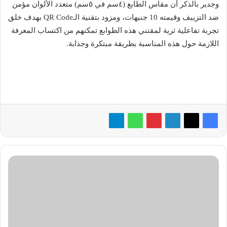
وجدير بالذكر أن مقاس الطابع (٤سم في ٥سم) متعدد الألوان مؤمن
ضد التزييف وقيمته 10 جنيهات، ومزود بتقنية الـQR Code بهدف خلق
تجربة تفاعلية ثرية لمقتني هذه الطوابع تمكنهم من اكتساب المعرفة
اللازمة حول هذه المناسبة بطريقة مبتكرة وجذابة.
«Nissan»
تُطلق
سيارة
«X-
Trail»
الجديدة