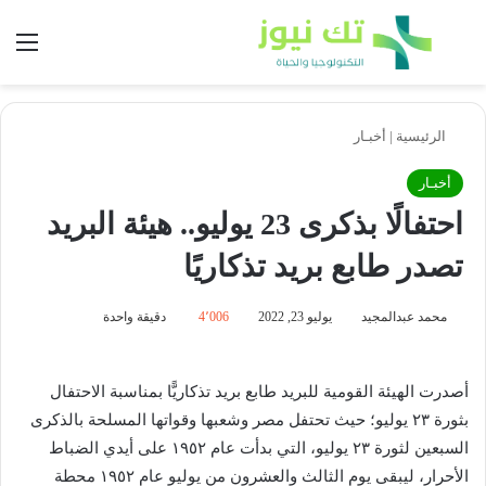
بحث عن
الق
الرئيسية
|
أخبـار
أخبـار
احتفالًا بذكرى 23 يوليو.. هيئة البريد
تصدر طابع بريد تذكاريًا
محمد عبدالمجيد
يوليو 23, 2022
4٬006
دقيقة واحدة
أصدرت الهيئة القومية للبريد طابع بريد تذكاريًّا بمناسبة الاحتفال
بثورة ٢٣ يوليو؛ حيث تحتفل مصر وشعبها وقواتها المسلحة بالذكرى
السبعين لثورة ٢٣ يوليو، التي بدأت عام ١٩٥٢ على أيدي الضباط
الأحرار، ليبقى يوم الثالث والعشرون من يوليو عام ١٩٥٢ محطة