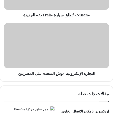
«Nissan» تُطلق سيارة «X-Trail» الجديدة
التجارة
الإلكترونية
«وش
السعد»
على
المصريين
التجارة الإلكترونية «وش السعد» على المصريين
مقالات ذات صلة
إريكسون: بإمكان الاتصال الخلوي