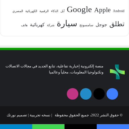
Google
Apple
Android
آبل
الذكاء
الرقمية
الكهربائية
المصري
سيارة
تطلق
جوجل
كهربائية
سامسونج
شركة
هاتف
منصة إلكترونية إخبارية تفاعلية، تتابع الجديد في مجالات الاتصالات
وتكنولوجيا المعلومات، محلياً وعالميا
فيسبوك
‫X
لينكدإن
انستقرام
© حقوق النشر 2022، جميع الحقوق محفوظة | نسخه تجريبية |
تصميم نورتك