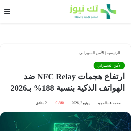
بحث عن
الق
الرئيسية
|
الأمن السيبراني
الأمن السيبراني
ارتفاع هجمات NFC Relay ضد
الهواتف الذكية بنسبة 188% بـ2026
محمد عبدالمجيد
يونيو 2, 2026
9٬880
2 دقائق