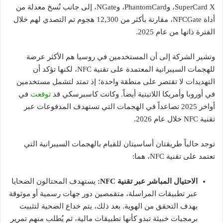
SuperCard X، وPhantomCard، وNGate، إلى جانب نُسخ معدلة من
أداة NFCGate، مقارنة بأكثر من 12,300 هجوم تم التصدي لهم خلال
الفترة ذاتها من عام 2025.
وتشير الشركة إلى أن المستخدمين في روسيا هم الأكثر عرضة
للهجمات السيبرانية المعتمدة على تقنية NFC، لكنها تؤكد أن
التهديدات لا تقتصر على منطقة واحدة؛ إذ تمتد لتشمل مستخدمين
في أوروبا وأمريكا اللاتينية أيضاً. وكانت كاسبرسكي قد
توقعت
في
أواخر 2025 تصاعداً في الهجمات التي تستهدف المدفوعات عبر
تقنية NFC خلال عام 2026.
توجد حالياً طريقتان أساسيتان للقيام بالهجمات السيبرانية التي
تعتمد على تقنية NFC، هما:
الاحتيال المباشر عبر تقنية NFC:
يستهدف المحتالون الضحايا
عبر تطبيقات المراسلة، متقمصين دور جهات رسمية أو موثوقة
بهدف التحقق من الهوية. بعد ذلك، يتم خداع الضحية لتثبيت
برمجيات خبيثة تبدو كأنها تطبيقات مالية، ثم يُطلب منهم تمرير