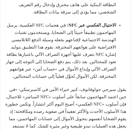
البطاقة البنكية على هاتف مخترق وإدخال رقم التعريف
الشخصي، مما يؤدي إلى سرقة بيانات البطاقة.
الاحتيال العكسي عبر NFC:
في هجمات NFC العكسية، يرسل
المهاجمون تطبيقاً خبيثاً إلى الضحايا، ويستخدمون تقنيات
الهندسة الاجتماعية لإقناعهم بجعله وسيلة الدفع اللاتلامسي
الافتراضية على هواتفهم المخترقة. يقوم هذا التطبيق بتوليد
إشارة NFC تتعرف عليها أجهزة الصراف الآلي باعتبارها بطاقة
تعود للمحتالين. بعد ذلك، يتم دفع الضحايا إلى التوجه إلى جهاز
الصراف الآلي وإيداع الأموال في «حساب آمن» عبر هواتفهم
المخترقة، لكن الأموال تُحوَّل فعلياً إلى حسابات المحتالين.
يقول سيرجي جولوفانوف، كبير خبراء الأمن في كاسبرسكي: «في
حين اعتمد المهاجمون سابقاً على أسلوب «NFC المباشر» للاحتيال،
فإن أسلوب «NFC العكسي» أصبح اليوم أكثر انتشاراً. وتكمن خطورة
هذا الأسلوب الأحدث والأكثر تعقيداً في صعوبة رصده ومكافحته؛ إذ
يقوم الضحايا أنفسهم بتحويل الأموال إلى حسابات المهاجمين، مما
يجعل هذه العمليات تبدو طبيعية وغير مثيرة للشك. كما لا نستبعد