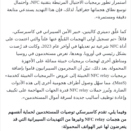
استمرار تطور برمجيات الاحتيال المرتبطة بتقنية NFC، واحتمال
توسع نطاق هجماتها جغرافياً. لذلك، فإن هذا التهديد يستدعي متابعة
دقيقة ومستمرة».
كما علّق دميتري كالينين، خبير الأمن السيبراني في كاسبرسكي،
قائلاً: «تم تسجيل أولى الهجمات المُبلّغ عنها علناً والتي اعتمدت على
أداة NFC شرعية تم تعديلها في أواخر عام 2023، وكانت قد رُصدت
بشكل رئيسي في أوروبا. وبعدها، تعرض مستخدمون في روسيا
ومناطق أخرى لهجمات برمجيات خبيثة مماثلة على الأجهزة
المحمولة. بعد ذلك، تبيّن أن المجرمون السيبرانيون قاموا بإضافة
برمجيات NFC relay الخبيثة إلى عروض «البرمجيات الخبيثة كخدمة»
(MaaS)، مما سهّل وصول أطراف هجومية أخرى إلى هذه الأدوات
الضارة. وتُبرز حملات NFC relay قدرة الجهات المهاجمة على تكييف
وإعادة توظيف أساليب جديدة لسرقة أموال المستخدمين».
وفيما يلي، تقدم كاسبرسكي توصيات للمستخدمين لحماية أنفسهم
من هجمات NFC relay وغيرها من التهديدات السيبرانية التي قد
يتعرضون لها عبر الهواتف المحمولة: