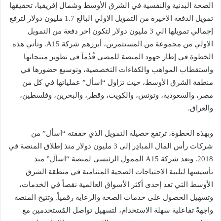
الصحة البدنية والنفسية في الشرق الأوسط وشمال إفريقيا، تحقيقها
تمويل الدفعة الاخيرة من التمويل الاولي البالغ 1.7 مليون دولار لترفع
إجمالي تمويلها الي 3 مليون دولار لتكون اخر دفعة من التمويل
الاولي من مجموعة من المستثمرين، أبرزهم شركة A15. وتأتي هذه
الخطوة في إطار جهود المنصة للمضي قُدُماً في تطوير منتجاتها
واستقطاب المواهب والكفاءات التخصصية، وتوسيع حضورها في
منطقة الشرق الأوسط، حيث تزاول “اسأل” عملياتها في كل من
مصر، والسعودية، وتونس، والكويت، وقطر، والبحرين، وفلسطين،
والعراق.
وبهذه الخطوة، ترتفع حصيلة التمويل الذي حققته “اسأل” من
شركات رأس المال المبادِر إلى 3 مليون دولار منذ إطلاق المنصة في
2018. وتعد شركة A15 الممول الرئيسي لمنصة “اسأل” منذ
تأسيسها لتلبية الاحتياجات الصحية المتنامية في منطقة الشرق
الأوسط التي تعد إحدى أكثر الأسواق العالمية نقصاً في الخدمات،
وتسهيل الحصول على خدمات الصحة والرعاية رقمياً. وتتيح المنصة
واجهةً تفاعلية سهلة الاستخدام، لتسهيل تواصل المُستخدمين مع