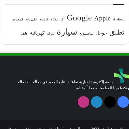
Google
Apple
Android
آبل
الذكاء
الرقمية
الكهربائية
المصري
سيارة
تطلق
جوجل
كهربائية
سامسونج
شركة
هاتف
منصة إلكترونية إخبارية تفاعلية، تتابع الجديد في مجالات الاتصالات
وتكنولوجيا المعلومات، محلياً وعالميا
فيسبوك
‫X
لينكدإن
انستقرام
© حقوق النشر 2022، جميع الحقوق محفوظة | نسخه تجريبية |
تصميم نورتك