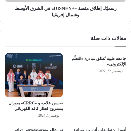
إفريقيا
رسميًا.. إطلاق منصة «+DISNEY» في الشرق الأوسط
وشمال إفريقيا
مقالات ذات صلة
جامعة طيبة تُطلق مبادرة «التعلّم
الإلكتروني»
ديسمبر 22, 2022
«حسن علام» و «CRRC» يفوزان
بمشروع قطار كافد الكهربائي
نوفمبر 1, 2024
أفضل 5 تطبيقات أندرويد مجانية
في عالم «Metaverse».. توائم