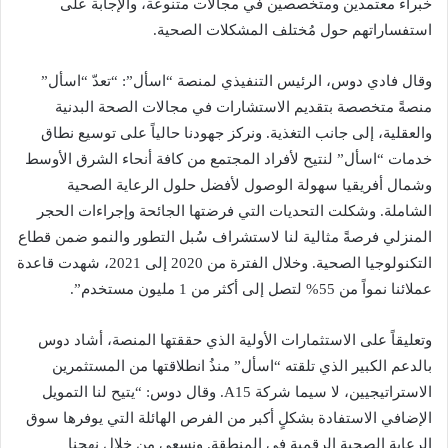
خبراء معتمدين ومتخصصين في مجالات متنوعة، والإجابة على
استفساراتهم حول مُختلف المشكلات الصحية.
وقال فادي دوس، الرئيس التنفيذي لمنصة “اسأل”: “تعدّ “اسأل”
منصةً متخصصة بتقديم الاستشارات في مجالات الصحة البدنية
والعقلية، إلى جانب التغذية. ونركز جهودنا حالياً على توسيع نطاق
خدمات “اسأل” لنتيح لأفراد المجتمع من كافة أنحاء الشرق الأوسط
وشمال أفريقيا سهولة الوصول لأفضل حلول الرعاية الصحية
الشاملة. وشكلت التحديات التي فرضتها الجائحة وإجراءات الحجر
المنزلي فرصةً مثالية لنا لاستشراف سُبل التطور والنمو ضمن قطاع
التكنولوجيا الصحية. وخلال الفترة من 2020 إلى 2021، شهدت قاعدة
عملائنا نمواً من 55% لتصل إلى أكثر من 1 مليون مستخدم”.
وتعليقاً على الاستثمارات الأولية الذي حققتها المنصة، أشاد دوس
بالدعم الكبير الذي تلقته “اسأل” منذُ انطلاقتها من المستثمرين
الاستراتيجيين، لا سيما شركة A15. وقال دوس: “يتيح لنا التمويل
الإضافي الاستفادة بشكلٍ أكبر من الفرص الهائلة التي يوفرها سوق
الرعاية الصحية الرقمية في المنطقة. ونسعى من خلال نهجنا