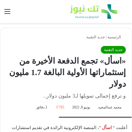
بحث عن
الق
الرئيسية
|
جديد التقنية
جديد التقنية
«اسأل» تجمع الدفعة الأخيرة من
إستثماراتها الأولية البالغة 1.7 مليون
دولار
و ترفع إجمالى تمويلها لـ3 مليون دولار..
محمد عبدالمجيد
يونيو 8, 2022
3٬765
2 دقائق
فادي دوس- الرئيس التنفيذي لمنصة "اسأل"
أعلنت “
اسأل
“، المنصة الإلكترونية الرائدة في تقديم استشارات