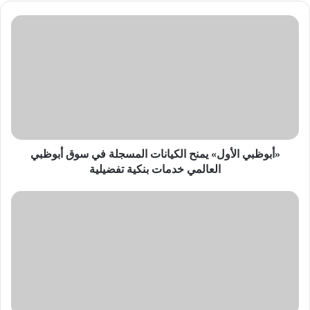
«أبوظبي
الأول»
يمنح
الكيانات
المسجلة
في
سوق
أبوظبي
العالمي
خدمات
«أبوظبي الأول» يمنح الكيانات المسجلة في سوق أبوظبي
بنكية
العالمي خدمات بنكية تفضيلية
تفضيلية
رسميًا..
إطلاق
منصة
«+DISNEY»
في
الشرق
الأوسط
وشمال