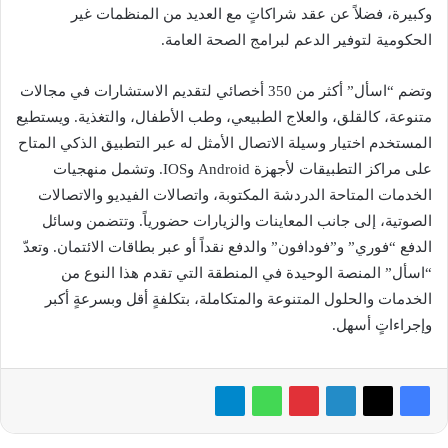
وكبيرة، فضلاً عن عقد شراكاتٍ مع العديد من المنظمات غير
الحكومية لتوفير الدعم لبرامج الصحة العامة.
وتضم “اسأل” أكثر من 350 أخصائي لتقديم الاستشارات في مجالات
متنوعة، كالقلق، والعلاج الطبيعي، وطب الأطفال، والتغذية. ويستطيع
المستخدم اختيار وسيلة الاتصال الأمثل له عبر التطبيق الذكي المتاح
على مراكز التطبيقات لأجهزة Android وIOS. وتشمل منهجيات
الخدمات المتاحة الدردشة المكتوبة، واتصالات الفيديو والاتصالات
الصوتية، إلى جانب المعاينات والزيارات حضورياً. وتتضمن وسائل
الدفع “فوري” و”فودافون” والدفع نقداً أو عبر بطاقات الائتمان. وتعدّ
“اسأل” المنصة الوحيدة في المنطقة التي تقدم هذا النوع من
الخدمات والحلول المتنوعة والمتكاملة، بتكلفةٍ أقل وبسرعةٍ أكبر
وإجراءاتٍ أسهل.