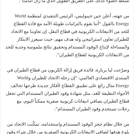
تسلط الضوء كذلك على الطريق الطويل الذي ما زال أمامنا”.
من جهته، أعلن جين جيبوليس، الرئيس التنفيذي لمنظمة World
Energy بالقول “أننا نقوم بالتزامات طويلة الأمد مع قادة القطاع
للحد من الانبعاثات الكربونية في قطاع النقل. إن تعاوننا مع الاتحاد
للطيران تعاون استراتيجي وله هدف مهم، حيث سيعزز الابتكار
والمساءلة لإنتاج الوقود المستدام وتحقيق نتائج ملموسة وجدية للحد
من الانبعاثات الكربونية لقطاع الطيران”.
وصرّحت ليا بربارة، قائدة فريق إزالة الكربون من قطاع الطيران في
المنتدى الاقتصادي العالمي: “إن رحلة الاتحاد للطيران وWorld
Energy مثال رائع على تطبيق القطاع لأفكار جديدة طرحها تحالف
الأجواء النظيفة للغد، مثل شهادة وقود الطيران المستدام التي تجعل
قطاع الطيران بصافي انبعاثات كربونية صفرية ممكناً اليوم، مع
رحلات تستخدم وقود الطيران المستدام”.
من خلال نظام حجز الوقود المستدام واستخدامه، تمكّنت الاتحاد من
بلوغ هدفها لصافي الانبعاثات الكربونية الصفرية من خلال شراء وقود