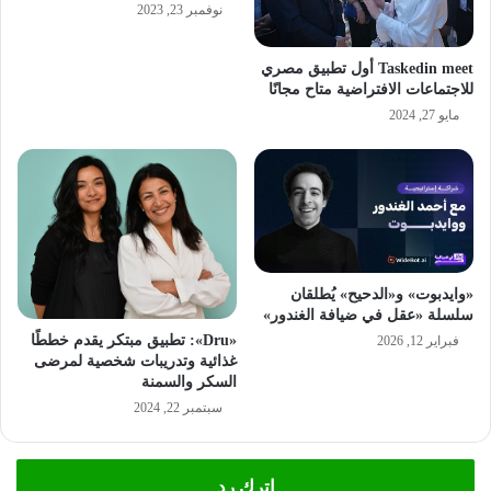
نوفمبر 23, 2023
Taskedin meet أول تطبيق مصري
للاجتماعات الافتراضية متاح مجانًا
مايو 27, 2024
«وايدبوت» و«الدحيح» يُطلقان
سلسلة «عقل في ضيافة الغندور»
«Dru»: تطبيق مبتكر يقدم خططًا
فبراير 12, 2026
غذائية وتدريبات شخصية لمرضى
السكر والسمنة
سبتمبر 22, 2024
اترك رد