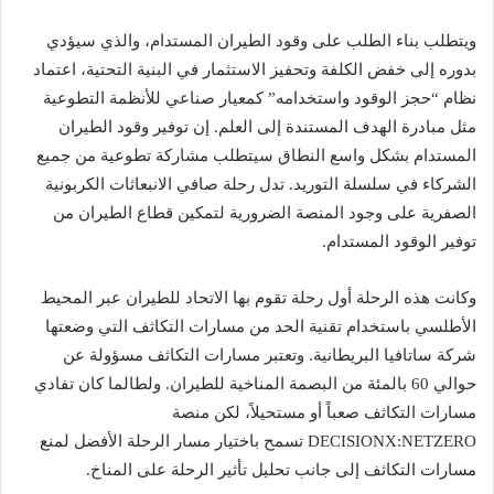
ويتطلب بناء الطلب على وقود الطيران المستدام، والذي سيؤدي
بدوره إلى خفض الكلفة وتحفيز الاستثمار في البنية التحتية، اعتماد
نظام “حجز الوقود واستخدامه” كمعيار صناعي للأنظمة التطوعية
مثل مبادرة الهدف المستندة إلى العلم. إن توفير وقود الطيران
المستدام بشكل واسع النطاق سيتطلب مشاركة تطوعية من جميع
الشركاء في سلسلة التوريد. تدل رحلة صافي الانبعاثات الكربونية
الصفرية على وجود المنصة الضرورية لتمكين قطاع الطيران من
توفير الوقود المستدام.
وكانت هذه الرحلة أول رحلة تقوم بها الاتحاد للطيران عبر المحيط
الأطلسي باستخدام تقنية الحد من مسارات التكاثف التي وضعتها
شركة ساتافيا البريطانية. وتعتبر مسارات التكاثف مسؤولة عن
حوالي 60 بالمئة من البصمة المناخية للطيران. ولطالما كان تفادي
مسارات التكاثف صعباً أو مستحيلاً، لكن منصة
DECISIONX:NETZERO تسمح باختيار مسار الرحلة الأفضل لمنع
مسارات التكاثف إلى جانب تحليل تأثير الرحلة على المناخ.