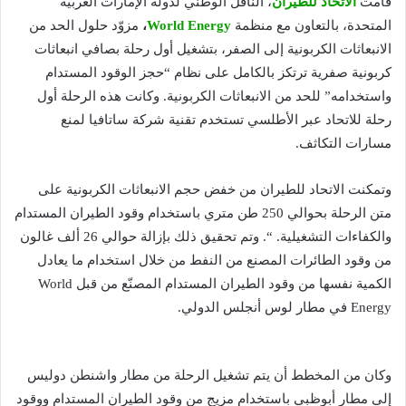
قامت
الاتحاد للطيران
، الناقل الوطني لدولة الإمارات العربية
المتحدة، بالتعاون مع منظمة
World Energy
،
مزوّد حلول الحد من
الانبعاثات الكربونية إلى الصفر، بتشغيل أول رحلة بصافي انبعاثات
كربونية صفرية ترتكز بالكامل على نظام “حجز الوقود المستدام
واستخدامه” للحد من الانبعاثات الكربونية. وكانت هذه الرحلة أول
رحلة للاتحاد عبر الأطلسي تستخدم تقنية شركة ساتافيا لمنع
مسارات التكاثف.
وتمكنت الاتحاد للطيران من خفض حجم الانبعاثات الكربونية على
متن الرحلة بحوالي 250 طن متري باستخدام وقود الطيران المستدام
والكفاءات التشغيلية. “. وتم تحقيق ذلك بإزالة حوالي 26 ألف غالون
من وقود الطائرات المصنع من النفط من خلال استخدام ما يعادل
الكمية نفسها من وقود الطيران المستدام المصنّع من قبل World
Energy في مطار لوس أنجلس الدولي.
وكان من المخطط أن يتم تشغيل الرحلة من مطار واشنطن دوليس
إلى مطار أبوظبي باستخدام مزيج من وقود الطيران المستدام ووقود