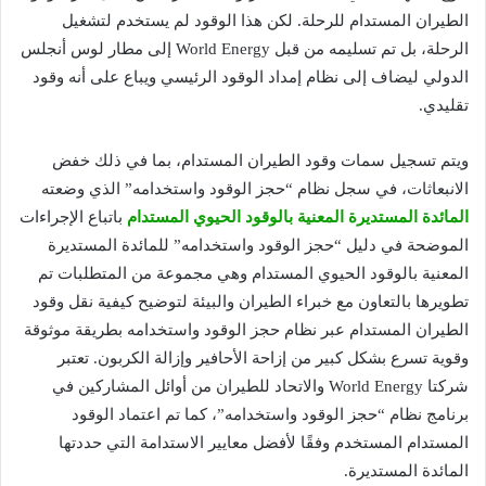
الطيران المستدام للرحلة. لكن هذا الوقود لم يستخدم لتشغيل
الرحلة، بل تم تسليمه من قبل World Energy إلى مطار لوس أنجلس
الدولي ليضاف إلى نظام إمداد الوقود الرئيسي ويباع على أنه وقود
تقليدي.
ويتم تسجيل سمات وقود الطيران المستدام، بما في ذلك خفض
الانبعاثات، في سجل نظام “حجز الوقود واستخدامه” الذي وضعته
المائدة المستديرة المعنية بالوقود الحيوي المستدام
باتباع الإجراءات
الموضحة في دليل “حجز الوقود واستخدامه” للمائدة المستديرة
المعنية بالوقود الحيوي المستدام وهي مجموعة من المتطلبات تم
تطويرها بالتعاون مع خبراء الطيران والبيئة لتوضيح كيفية نقل وقود
الطيران المستدام عبر نظام حجز الوقود واستخدامه بطريقة موثوقة
وقوية تسرع بشكل كبير من إزاحة الأحافير وإزالة الكربون. تعتبر
شركتا World Energy والاتحاد للطيران من أوائل المشاركين في
برنامج نظام “حجز الوقود واستخدامه”، كما تم اعتماد الوقود
المستدام المستخدم وفقًا لأفضل معايير الاستدامة التي حددتها
المائدة المستديرة.