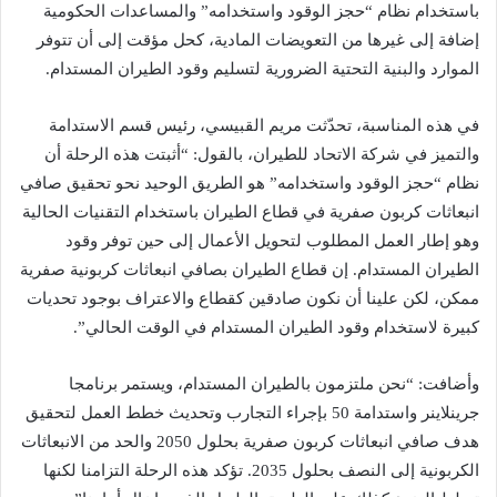
باستخدام نظام “حجز الوقود واستخدامه” والمساعدات الحكومية
إضافة إلى غيرها من التعويضات المادية، كحل مؤقت إلى أن تتوفر
الموارد والبنية التحتية الضرورية لتسليم وقود الطيران المستدام.
في هذه المناسبة، تحدّثت مريم القبيسي، رئيس قسم الاستدامة
والتميز في شركة الاتحاد للطيران، بالقول: “أثبتت هذه الرحلة أن
نظام “حجز الوقود واستخدامه” هو الطريق الوحيد نحو تحقيق صافي
انبعاثات كربون صفرية في قطاع الطيران باستخدام التقنيات الحالية
وهو إطار العمل المطلوب لتحويل الأعمال إلى حين توفر وقود
الطيران المستدام. إن قطاع الطيران بصافي انبعاثات كربونية صفرية
ممكن، لكن علينا أن نكون صادقين كقطاع والاعتراف بوجود تحديات
كبيرة لاستخدام وقود الطيران المستدام في الوقت الحالي”.
وأضافت: “نحن ملتزمون بالطيران المستدام، ويستمر برنامجا
جرينلاينر واستدامة 50 بإجراء التجارب وتحديث خطط العمل لتحقيق
هدف صافي انبعاثات كربون صفرية بحلول 2050 والحد من الانبعاثات
الكربونية إلى النصف بحلول 2035. تؤكد هذه الرحلة التزامنا لكنها