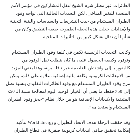
الطائرات عبر مطار شرم الشيخ لنقل المشاركين في مؤتمر الأمم
المتحدة للتغير المناخي. لكن التحديات الحالية التي تواجه وقود
الطيران المستدام من حيث التشريعات والسياسات والبنية التحتية
والإمدادات جعلت هذه الخطة الطموحة صعبة التطبيق وكان من
شأنها أن تقلل بشكل كبير من التأثيرات المناخية.
وكانت التحديات الرئيسية تكمن في كلفة وقود الطيران المستدام
وتوفره وكيفية الحصول عليه، ما كان يتطلب نقل الوقود من
كاليفورنيا إلى واشنطن العاصمة عبر ناقلة برية، وهذا يعني المزيد
من الانبعاثات الكربونية وكلفة مالية إضافية. علاوة على ذلك، يمكن
مزج وقود الطيران المستدام مع وقود الطائرات التقليدي بنسبة تصل
إلى 50٪ فقط، ما يعني أن الخيار الوحيد اليوم لمعالجة نسبة الـ 50٪
المتبقية والانبعاثات الإضافية هو من خلال نظام “حجز وقود الطيران
المستدام واستخدامه”.
وقد حققت الرحلة هدف الاتحاد للطيران وWorld Energy بتأكيد
إمكانية تحقيق صافي انبعاثات كربونية صفرية في قطاع الطيران