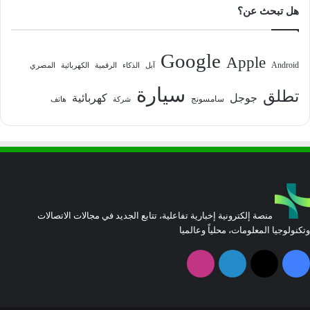
هل تبحث عن؟
Google
Apple
Android
آبل
الذكاء
الرقمية
الكهربائية
المصري
سيارة
تطلق
جوجل
كهربائية
سامسونج
شركة
هاتف
منصة إلكترونية إخبارية تفاعلية، تتابع الجديد في مجالات الاتصالات
وتكنولوجيا المعلومات، محلياً وعالميا
فيسبوك
‫X
لينكدإن
انستقرام