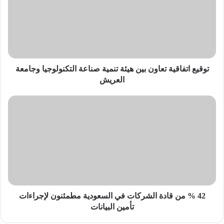
بين
هيئة
تنمية
صناعة
التكنولوجيا
وجامعة
العريش
توقيع اتفاقية تعاون بين هيئة تنمية صناعة التكنولوجيا وجامعة
العريش
42
%
من
قادة
الشركات
في
السعودية
مطمئنون
لإجراءات
تأمين
42 % من قادة الشركات في السعودية مطمئنون لإجراءات
البيانات
تأمين البيانات