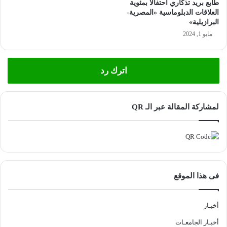
طابع بريد تذكاري احتفالًا بمئوية
العلاقات الدبلوماسية «المصرية-
البرازيلية»
مايو 1, 2024
اترك رد
لمشاركة المقالة عبر الـ QR
فى هذا الموقع
أخبـار
أخبـار الجامعـات