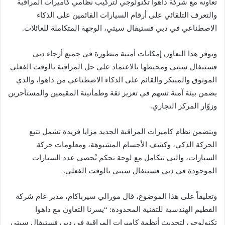
تعاونه مع شركة داهوا تكنولوجي لتركيب نظامي كاميرات المراقبة
والتعرف التلقائي على أرقام السيارات القائمين على الذكاء
الاصطناعي في دبي فستيفال سيتي، الوجهة المتكاملة للعائلات.
ويوفر هذا التعاون إمكانات أمنية متطورة في جميع أرجاء دبي
فستيفال سيتي ومحيطها بالاعتماد على حل المراقبة بالوقت الفعلي
الموثوق والمبتكر والقائم على الذكاء الاصطناعي من داهوا، والذي
يضمن بيئة آمنة تسهم في تعزيز ثقة وطمأنينة المقيمين والمستأجرين
وزوّار المركز التجاري.
ويتضمن نظام كاميرات المراقبة الجديد مزايا فريدة تشمل تتبع
الحركة الذكي، وكشف الأجسام المشبوهة، ومعلومات حركة
السيارات، والتي تتكامل مع لوحة تحكم تُحصي عدد السيارات
الموجودة في دبي فستيفال سيتي بالوقت الفعلي.
وتعليقاً على هذا الموضوع، قال مورالي سيرباكام، مدير عام شركة
الفطيم الهندسية للتقنية المحدودة: “يسرنا التعاون مع داهوا
تكنولوجي لتحديث أنظمة كاميرات المراقبة في دبي فستيفال سيتي