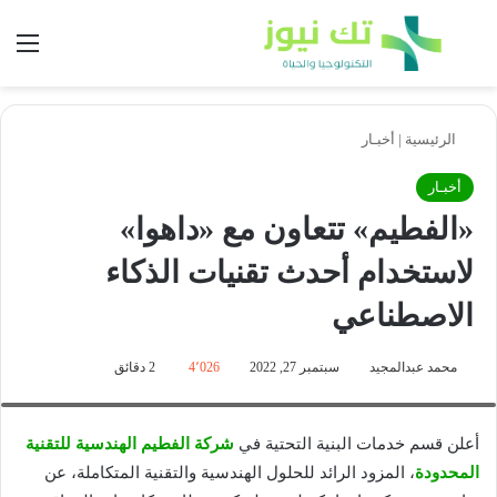
بحث عن
الق
الرئيسية
|
أخبـار
أخبـار
«الفطيم» تتعاون مع «داهوا»
لاستخدام أحدث تقنيات الذكاء
الاصطناعي
محمد عبدالمجيد
سبتمبر 27, 2022
4٬026
2 دقائق
Al-Futtaim Engineering & Technologies introduces the latest AI technology at Dubai
Festival City in partnership with Dahua Technology
أعلن قسم خدمات البنية التحتية في
شركة الفطيم الهندسية للتقنية
المحدودة
، المزود الرائد للحلول الهندسية والتقنية المتكاملة، عن