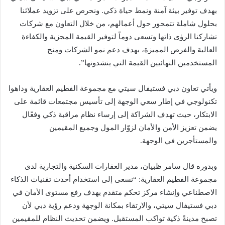
بهدف توفير بيئة آمنة ونمط حياة ذكي. ونحرص على تزويد عملائنا
بحلول شاملة تتمحور حول أعمالهم، من خلال التعاون مع شركات
تشاركنا الرؤى ذاتها وتسعى دوماً لتوفير القيمة المجزية والكفاءة
العالية والفرص المميزة، بهدف دعم نمو الشركات ومنح
المستخدمين النهائيين القيمة التي ينشدونها”.
ويأتي تعاون دبي فستيفال سيتي مع مجموعة الفطيم العقارية وداهوا
تكنولوجي في إطار سعي الوجهة إلى تأسيس مجتمعات قائمة على
الابتكار، حيث تهدف الشراكة إلى إرساء نظام مراقبة ذكي وفعّال
يضمن تعزيز الأمن والأمان لزوّار المول وجميع المقيمين
والمستأجرين في الوجهة.
وبدوره قال سامر ظبيان، مدير العقارات السكنية والتجارية لدى
مجموعة الفطيم العقارية: “نسعى إلى استخدام أحدث تقنيات الذكاء
الاصطناعي وإنشاء مركز تحكم متقدم بهدف رفع مستوى الأمان في
دبي فستيفال سيتي، والارتقاء بمكانة الوجهة ودعم رؤية دبي لأن
تصبح مدينةً ذكية تواكب المستقبل. ويضمن تحديث النظام للمقيمين