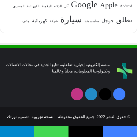
Google
Apple
Android
آبل
الذكاء
الرقمية
الكهربائية
المصري
سيارة
تطلق
جوجل
كهربائية
سامسونج
شركة
هاتف
منصة إلكترونية إخبارية تفاعلية، تتابع الجديد في مجالات الاتصالات
وتكنولوجيا المعلومات، محلياً وعالميا
فيسبوك
‫X
لينكدإن
انستقرام
© حقوق النشر 2022، جميع الحقوق محفوظة | نسخه تجريبية |
تصميم نورتك