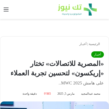
بحث عن
الق
الرئيسية
|
أخبـار
أخبـار
«المصرية للاتصالات» تختار
«إريكسون» لتحسين تجربة العملاء
على هامش MWC 2025..
محمد عبدالمجيد
مارس 5, 2025
9٬885
دقيقة واحدة