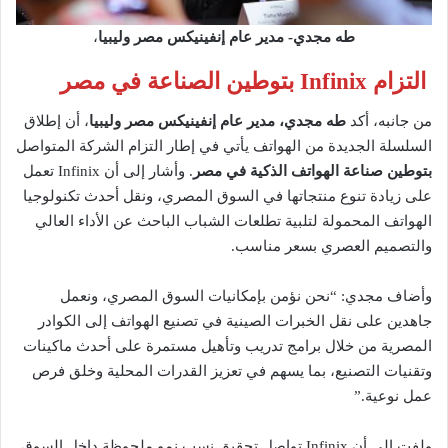
طه مجدي- مدير عام إنفينيكس مصر وليبيا
،
التزام Infinix بتوطين الصناعة في مصر
من جانبه، أكد
طه مجدي، مدير عام إنفينيكس مصر وليبيا
، أن إطلاق
السلسلة الجديدة من الهواتف يأتي في إطار التزام الشركة المتواصل
بتوطين صناعة الهواتف الذكية في مصر
. وأشار إلى أن Infinix تعمل
على زيادة تنوع منتجاتها في السوق المصري، ونقل أحدث تكنولوجيا
الهواتف المحمولة لتلبية تطلعات الشباب الباحث عن الأداء العالي
والتصميم العصري بسعر مناسب.
وأضاف مجدي: “نحن نؤمن بإمكانيات السوق المصري، ونعمل
جاهدين على نقل الخبرات الصينية في تصنيع الهواتف إلى الكوادر
المصرية من خلال برامج تدريب وتأهيل مستمرة على أحدث ماكينات
وتقنيات التصنيع، بما يسهم في تعزيز القدرات المحلية وخلق فرص
عمل نوعية.”
ولفت إلى أن Infinix تواصل تحقيق نسب نمو ملحوظة داخل السوق