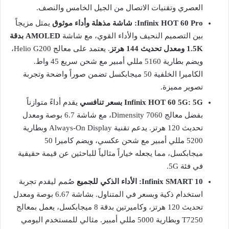
العصري وتقنيات الاتصال من الجيل الخامس والنصف.
Infinix HOT 60 Pro: شاشة مذهلة وأداء موثوق
يمثل مزيجاً
بين التصميم النحيف والأداء القوي، مع شاشة
AMOLED بدقة
1.5K ومعدل تحديث 144 هرتز
. يعتمد على معالج Helio G200،
ويضم بطارية 5160 مللي أمبير مع شحن سريع 45 واط.
الكاميرا الخلفية 50 ميجابكسل تضمن صوراً واضحة وتجربة
تصوير مميزة.
Infinix HOT 60 5G: 5G بسعر تنافسي
يقدم أداءً متوازناً
بفضل معالج Dimensity 7060، مع شاشة 6.7 بوصة ومعدل
تحديث 120 هرتز. يدعم تقنية Always-On Display وبطارية
5200 مللي أمبير مع شحن عكسي، ويضم كاميرا 50
ميجابكسل، مما يجعله خياراً مثالياً للباحثين عن قيمة حقيقية
في فئة 5G.
Infinix SMART 10: الأداء الذكي للجميع
صُمم ليقدم تجربة
استخدام ذكية وبسعر في المتناول. بشاشة 6.67 بوصة ومعدل
تحديث 120 هرتز، وكاميرتين بدقة 8 ميجابكسل، يعمل بمعالج
T7250 وبطارية 5000 مللي أمبير. مثالي للمستخدم اليومي