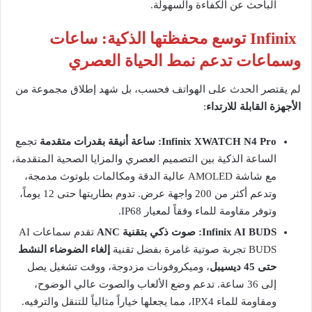
الباحث عن الكفاءة والسهولة.
Infinix توسع محفظتها الذكية: ساعات
وسماعات تدعم نمط الحياة العصري
لم يقتصر الحدث على الهواتف فحسب، بل شهد إطلاق مجموعة من
الأجهزة القابلة للارتداء
:
Infinix XWATCH N4 Pro: ساعة أنيقة بقدرات متقدمة
تجمع
الساعة الذكية بين التصميم العصري والمزايا الصحية المتقدمة،
مع شاشة AMOLED عالية الدقة ومكالمات بلوتوث مدمجة،
وتدعم أكثر من 200 واجهة عرض. تدوم بطاريتها حتى 12 يوماً،
وتوفر مقاومة للماء وفقاً لمعيار IP68.
Infinix AI BUDS: صوت ذكي بتقنية ANC
تقدم سماعات AI
BUDS تجربة صوتية غامرة بفضل تقنية
إلغاء الضوضاء النشط
حتى 45 ديسيبل
، وميكروفونات مزدوجة، ووقت تشغيل يصل
إلى 36 ساعة. تدعم وضع الألعاب والصوت عالي الوضوح،
ومقاومة للماء IPX4، مما يجعلها خياراً مثالياً للتنقل والترفيه.