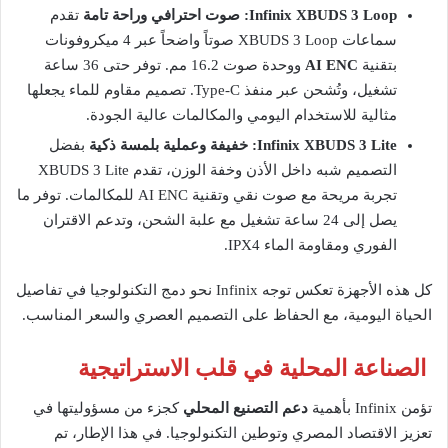
Infinix XBUDS 3 Loop: صوت احترافي وراحة تامة
تقدم
سماعات XBUDS 3 Loop صوتاً واضحاً عبر 4 ميكروفونات
بتقنية
AI ENC
ووحدة صوت 16.2 مم. توفر حتى 36 ساعة
تشغيل، وتُشحن عبر منفذ Type-C. تصميم مقاوم للماء يجعلها
مثالية للاستخدام اليومي والمكالمات عالية الجودة.
Infinix XBUDS 3 Lite: خفيفة وعملية بلمسة ذكية
بفضل
التصميم شبه داخل الأذن وخفة الوزن، تقدم XBUDS 3 Lite
تجربة مريحة مع صوت نقي وتقنية AI ENC للمكالمات. توفر ما
يصل إلى 24 ساعة تشغيل مع علبة الشحن، وتدعم الاقتران
الفوري ومقاومة الماء IPX4.
كل هذه الأجهزة تعكس توجه Infinix نحو دمج التكنولوجيا في تفاصيل
الحياة اليومية، مع الحفاظ على التصميم العصري والسعر المناسب.
الصناعة المحلية في قلب الاستراتيجية
تؤمن Infinix بأهمية
دعم التصنيع المحلي
كجزء من مسؤوليتها في
تعزيز الاقتصاد المصري وتوطين التكنولوجيا. في هذا الإطار، تم