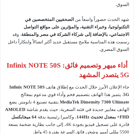
السوق.
شهد الحدث حضوراً واسعاً من
الصحفيين المتخصصين في
التكنولوجيا، وخبراء التقنية، والمؤثرين على مواقع التواصل
الاجتماعي، بالإضافة إلى شركاء الشركة في مصر والمنطقة
. وقد
رسمت هذه المناسبة ملامح مستقبل جديد أكثر اتصالاً وابتكاراً داخل
السوق المصري.
أداء مبهر وتصميم فائق: Infinix NOTE 50S
5G يتصدر المشهد
جاء الإعلان الأبرز خلال الحدث مع إطلاق هاتف
Infinix NOTE 50S
5G
. يتميز هذا الهاتف بتصميم فخم وأداء قوي مدعوم بمعالج
MediaTek Dimensity 7300 Ultimate
بتقنية تصنيع 4 نانومتر. يضع
الهاتف معايير جديدة في فئته السعرية، حيث يقدم شاشة
AMOLED
FHD+ بمعدل تحديث 144Hz
، وكاميرا رئيسية بدقة
64 ميجابكسل
قادرة على تسجيل فيديو بجودة 4K، إلى جانب بطارية ضخمة بسعة
5500 مللي أمبير وشحن فائق السرعة بقدرة 45 واط.