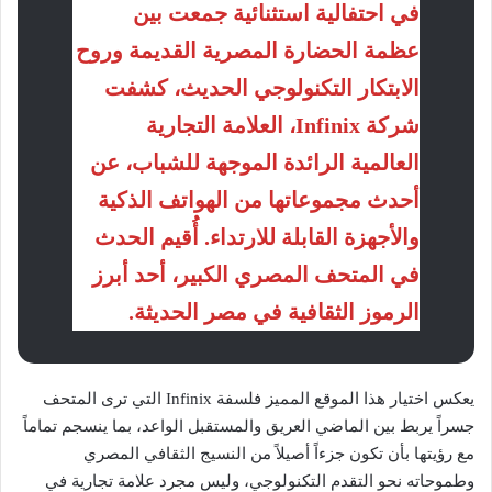
في احتفالية استثنائية جمعت بين
عظمة الحضارة المصرية القديمة وروح
الابتكار التكنولوجي الحديث، كشفت
شركة Infinix، العلامة التجارية
العالمية الرائدة الموجهة للشباب، عن
أحدث مجموعاتها من الهواتف الذكية
والأجهزة القابلة للارتداء. أُقيم الحدث
في المتحف المصري الكبير، أحد أبرز
الرموز الثقافية في مصر الحديثة.
يعكس اختيار هذا الموقع المميز فلسفة Infinix التي ترى المتحف
جسراً يربط بين الماضي العريق والمستقبل الواعد، بما ينسجم تماماً
مع رؤيتها بأن تكون جزءاً أصيلاً من النسيج الثقافي المصري
وطموحاته نحو التقدم التكنولوجي، وليس مجرد علامة تجارية في