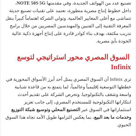
تصنيع عدد من الهواتف الجديدة، وفي مقدمتها
NOTE 50S 5G
،
داخل خطوط إنتاج مصرية متطورة، تعتمد على تقنيات تصنيع حديثة
تتماشى مع أعلى المعايير العالمية. وتولي الشركة اهتماماً كبيراً بنقل
المعرفة التقنية إلى الفنيين والمهندسين المصريين من خلال برامج
تدريب مكثفة، بهدف بناء كوادر قادرة على إنتاج أجهزة ذكية عالية
الجودة بأيدٍ مصرية.
السوق المصري محور استراتيجي لتوسع
Infinix
ترى Infinix أن السوق المصري يمثل أحد أبرز الأسواق المحورية في
خططها التوسعية إقليمياً وعالمياً، لما يتمتع به من قاعدة شبابية
واسعة وشغف بالتكنولوجيا. وتحرص الشركة على تقديم أحدث
ابتكاراتها التكنولوجية للمستخدم المصري، إلى جانب تعزيز
استثماراتها في السوق عبر
التصنيع المحلي وتوسيع شبكة التوزيع
وخدمات ما بعد البيع
، بما يعكس التزامها طويل الأمد تجاه هذا السوق
الحيوي.