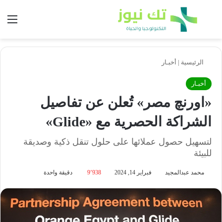
بحث عن
الق
الرئيسية
|
أخبـار
أخبـار
«اورنچ مصر» تُعلن عن تفاصيل
الشراكة الحصرية مع «Glide»
لتسهيل حصول عملائها على حلول تنقل ذكية وصديقة
للبيئة
محمد عبدالمجيد
فبراير 14, 2024
9٬938
دقيقة واحدة