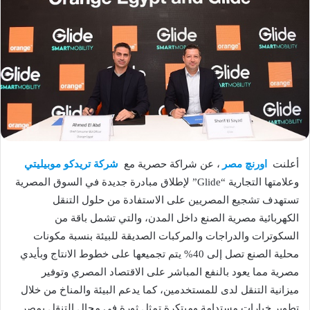
أعلنت
اورنچ مصر
، عن شراكة حصرية مع
شركة تريدكو موبيليتي
وعلامتها التجارية “Glide” لإطلاق مبادرة جديدة في السوق المصرية
تستهدف تشجيع المصريين على الاستفادة من حلول التنقل
الكهربائية مصرية الصنع داخل المدن، والتي تشمل باقة من
السكوترات والدراجات والمركبات الصديقة للبيئة بنسبة مكونات
محلية الصنع تصل إلى 40% يتم تجميعها على خطوط الانتاج وبأيدي
مصرية مما يعود بالنفع المباشر على الاقتصاد المصري وتوفير
ميزانية التنقل لدى للمستخدمين، كما يدعم البيئة والمناخ من خلال
تطوير خيارات مستدامة ومبتكرة تمثل ثورة في مجال التنقل بمصر.