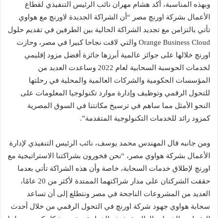
وبهذه المناسبة، أكد هشام مهران نائب الرئيس التنفيذي لقطاع
الأعمال بشركة اورنچ مصر “أن الشراكة الجديدة لاورنچ مع هواوي
تأتي بالتزامن مع تجديد الشراكة الحالية بين الطرفين في تقديم حلول
Orange Business Cloud والتي لاقت نجاحا كبيرا في مصر، وحازت
اورنچ خلالها على جوائز عالمية أبرزها جائزة أفضل مزود إقليمي
لخدمات الحوسبة السحابية لعام 2022 وساعدت العديد من
المؤسسات الحكومية والشركات العالمية والمحلية في رحلتها
للتحول الرقمي وتوظيف وإدارة موارد تكنولوجيا المعلومات على
النحو الأمثل مما ساهم في ترسيخ مكانتنا في السوق المصرية
كمزود رائد للخدمات التكنولوجية المتقدمة”.
ومن جانبه قال المهندس محمد يوسف، نائب الرئيس التنفيذي لإدارة
الأعمال بشركة هواوي مصر، “نحن فخورون بشراكتنا الاستراتيجية مع
اورنچ لإطلاق خدمات السحابة، خاصة وأن هذه الشراكة تأتي بعدما
حققت الشركتان على مدار شراكتهما الممتدة لأكثر من 20 عامًا،
العديد من المشروعات الناجحة في مصر ونتطلع إلى أن تساعد
سحابة هواوي جهود شركة اورنچ في التحول الرقمي من خلال أحدث