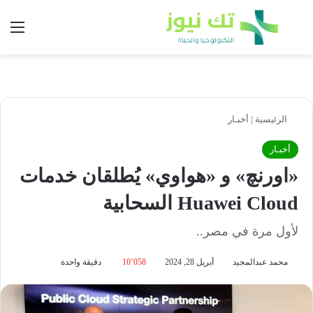
بحث عن
الق
الرئيسية
|
أخبـار
أخبـار
«اورنچ» و «هواوي» يُطلقان خدمات
Huawei Cloud السحابية
لأول مرة في مصر..
محمد عبدالمجيد
أبريل 28, 2024
10٬058
دقيقة واحدة