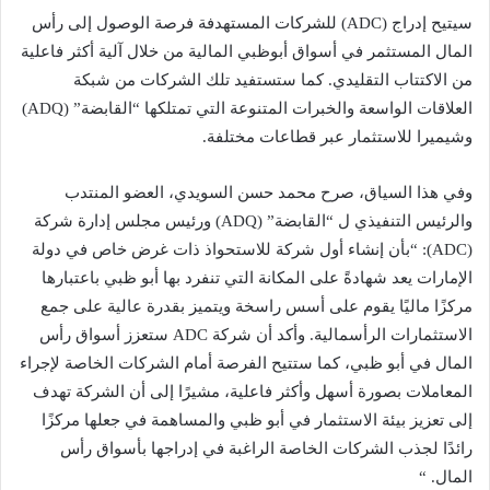
سيتيح إدراج (ADC) للشركات المستهدفة فرصة الوصول إلى رأس
المال المستثمر في أسواق أبوظبي المالية من خلال آلية أكثر فاعلية
من الاكتتاب التقليدي. كما ستستفيد تلك الشركات من شبكة
العلاقات الواسعة والخبرات المتنوعة التي تمتلكها “القابضة” (ADQ)
وشيميرا للاستثمار عبر قطاعات مختلفة.
وفي هذا السياق، صرح محمد حسن السويدي، العضو المنتدب
والرئيس التنفيذي ل “القابضة” (ADQ) ورئيس مجلس إدارة شركة
(ADC): “بأن إنشاء أول شركة للاستحواذ ذات غرض خاص في دولة
الإمارات يعد شهادةً على المكانة التي تنفرد بها أبو ظبي باعتبارها
مركزًا ماليًا يقوم على أسس راسخة ويتميز بقدرة عالية على جمع
الاستثمارات الرأسمالية. وأكد أن شركة ADC ستعزز أسواق رأس
المال في أبو ظبي، كما ستتيح الفرصة أمام الشركات الخاصة لإجراء
المعاملات بصورة أسهل وأكثر فاعلية، مشيرًا إلى أن الشركة تهدف
إلى تعزيز بيئة الاستثمار في أبو ظبي والمساهمة في جعلها مركزًا
رائدًا لجذب الشركات الخاصة الراغبة في إدراجها بأسواق رأس
المال. “