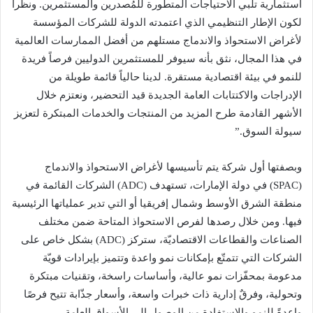
استثمارية تلبي الاحتياجات المتطورة للمُصدرين والمستثمرين. ونظراً
لكون الإطار التنظيمي الذي اعتمدته الدولة للشركات المؤسسة
لأغراض الاستحواذ والاندماج مستلهم من أفضل الممارسات العالمية
في هذا المجال، نثق بأنه سيوفر للمستثمرين الدوليين فرصاً فريدة
للنمو في بيئة اقتصادية مستقرة. لدينا حالياً قائمة طويلة من
الإدراجات والاكتتابات العامة الجديدة قيد التحضير، ونعتزم خلال
الأشهر القادمة طرح المزيد من المنتجات والخدمات المبتكرة لتعزيز
سيولة السوق.”
وبصفتها أول شركة يتم تأسيسها لأغراض الاستحواذ والاندماج
(SPAC) في دولة الإمارات، تستهدف (ADC) الشركات القائمة في
منطقة الشرق الأوسط وشمال إفريقيا أو التي تدير عملياتها الرئيسية
فيها. ومن خلال رصدها لفرص الاستحواذ المتاحة ضمن مختلف
الصناعات والقطاعات الاقتصاديّة، ستركز (ADC) بشكل خاص على
الشركات التي تتمتّع بإمكانات نمو واعدة وتتميز بإيرادات قويّة
مدعومة بمحفّزات نمو عالية، وأساسات راسخة، وتقنيات مبتكرة
وتحولية، وفرقٌ إدارية ذات خبرات واسعة، وأسعار جذّابة تتيح فرصًا
واعدةً للنمو والاستفادة من الوصول إلى الأسواق العامة.