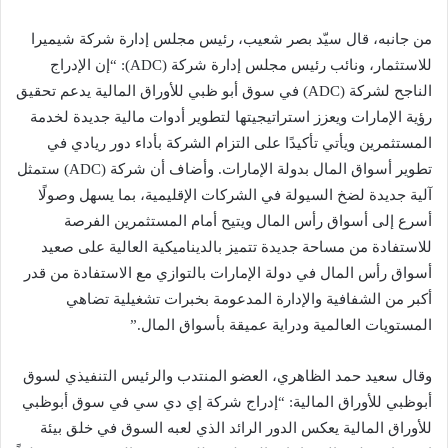
من جانبه، قال سيّد بصر شعيب، رئيس مجلس إدارة شركة شيميرا
للاستثمار، ونائب رئيس مجلس إدارة شركة (ADC): “إن الإدراج
الناجح لشركة (ADC) في سوق أبو ظبي للأوراق المالية يدعم تحقيق
رؤية الإمارات ويعزز استراتيجيتها لتطوير أدوات مالية جديدة لخدمة
المستثمرين ويأتي تأكيدًا على التزام الشركة بأداء دور ريادي في
تطوير أسواق المال بدولة الإمارات. وأضاف أن شركة (ADC) ستمثل
آلية جديدة لضخ السيولة في الشركات الإقليمية، بما يسهل وصولًا
أسرع إلى أسواق رأس المال ويتيح أمام المستثمرين الفرصة
للاستفادة من مساحة جديدة تتميز بالديناميكية العالية على صعيد
أسواق رأس المال في دولة الإمارات بالتوازي مع الاستفادة من قدر
أكبر من الشفافية والإدارة المدعومة بخبرات تشغيلية تضاهي
المستويات العالمية ودراية عميقة بأسواق المال.”
وقال سعيد حمد الظاهري، العضو المنتدب والرئيس التنفيذي لسوق
أبوظبي للأوراق المالية: “إدراج شركة إي دي سي في سوق أبوظبي
للأوراق المالية يعكس الدور الرائد الذي لعبه السوق في خلق بيئة