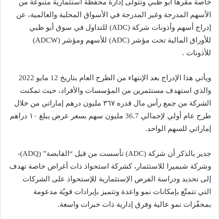
خاصة مقرها أبو ظبي وتتولى إدارة محفظة استثمارية متنوعة من
الأسهم المدرجة وغير المدرجة في الأسواق المحلية والعالمية، عن
إدراج أسهم وأذونات شركة (ADC) للتداول في سوق أبو ظبي
للأوراق المالية تحت مؤشر (ADC) للأسهم ومؤشر (ADCW)
للأذونات .
ويأتي هذا الإدراج بعد الإنتهاء من الطرح العام بتاريخ 12 مايو 2022
والذي استهدف مستثمرين من المؤسسات والأفراد، حيث تمكنت
الشركة من جمع رأس مال قدره ٣٦٧ مليون درهم إماراتي من خلال
طرح عام أولي لإجمالي 36.7 مليون سهم بسعر عرض يبلغ ١٠ دراهم
إماراتي للسهم الواحد.
جدير بالذكر أن شركة (ADC) تأسست من قبل “القابضة” (ADQ)­
وشركة شيميرا للاستثمار، كشركة استحواذ ذات أغراض خاصة تهدف
إلى تحديد ودراسة الفرص الإستثمارية للإستحواذ على الشركات
التي تتمتّع بإمكانات نمو واعدة وتتميز بإيرادات قويّة مدعومة
بمحفّزات نمو عالية وفرق إدارية ذات خبرات واسعة.