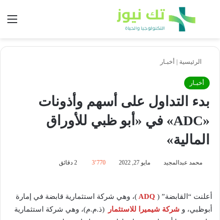
بحث عن
الق
الرئيسية
|
أخبـار
أخبـار
بدء التداول على أسهم وأذونات
«ADC» في «أبو ظبي للأوراق
المالية»
محمد عبدالمجيد
مايو 27, 2022
3٬770
2 دقائق
أعلنت “القابضة” (
ADQ
)، وهي شركة استثمارية قابضة في إمارة
أبوظبي، و
شركة شيميرا للاستثمار
(ذ.م.م)، وهي شركة استثمارية