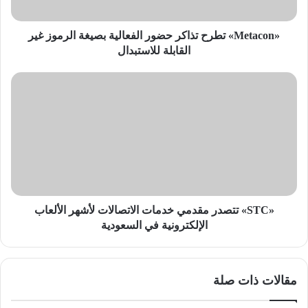
غير
القابلة
للاستبدال
«Metacon» تطرح تذاكر حضور الفعالية بصيغة الرموز غير
القابلة للاستبدال
«STC»
تتصدر
مقدمي
خدمات
الاتصالات
لأشهر
الألعاب
الإلكترونية
في
السعودية
«STC» تتصدر مقدمي خدمات الاتصالات لأشهر الألعاب
الإلكترونية في السعودية
مقالات ذات صلة