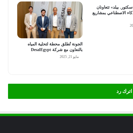
كتور. بيلد» تتعاونان
كاء الاصطناعي بمشاريع
الجونة تُطلق محطة لتحلية المياه
بالتعاون مع شركة DesalEgypt
مايو 21, 2025
اترك رد