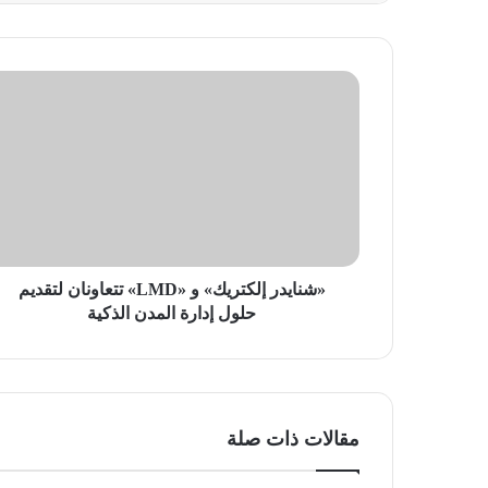
«شنايدر
إلكتريك»
و
«LMD»
تتعاونان
لتقديم
حلول
إدارة
المدن
الذكية
«شنايدر إلكتريك» و «LMD» تتعاونان لتقديم
حلول إدارة المدن الذكية
مقالات ذات صلة