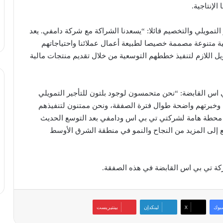
لإنتاجية.
التمويلي والتخصيم قائلا: “يسعدنا الشراكة مع شركة دامفي. يعد
لية متنوعة مصممة خصيصا لطبيعة أعمال عملائنا واحتياجاتهم
تمويل اللازم لتنفيذ خططهم التوسعية من خلال تقديم منتجات مالية
س القابضة: “نحن متحمسون لوجود بلتون للتأجير التمويلي
 وخبرتهم واضحة طوال فترة الصفقة، ونحن ممتنون لتنفيذهم
ة محطة هامة لشركتي تي بي اس ودامفي بعد التوسع الحديث
إلى المزيد من النجاح والنمو في منطقة الشرق الأوسط
ة تي بي اس القابضة في هذه الصفقة.
بوك
‫X
لينكدإن
بينتيريست