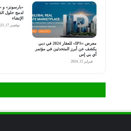
«بارسونز» و «س
لدمج حلول الذ
الإنشاء
نوفمبر 17, 2023
معرض «IPS» للعقار 2024 في دبي
يكشف عن أبرز المتحدثين في مؤتمر
آي بي إس
فبراير 15, 2024