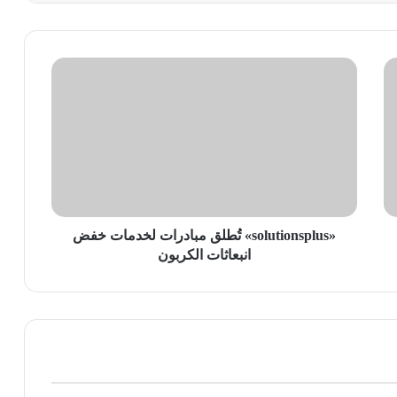
«solutionsplus»
تُطلق
مبادرات
لخدمات
خفض
انبعاثات
الكربون
«solutionsplus» تُطلق مبادرات لخدمات خفض
انبعاثات الكربون