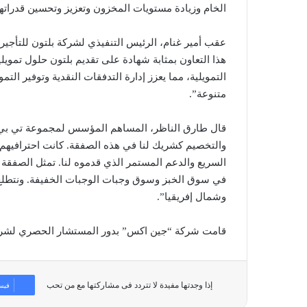
الخام وزيادة مستويات المخزون وتعزيز وتحسين قدراتها ا
عقب أمير غنام، الرئيس التنفيذي لشركة بلتون للتأجير 
هذا التعاون بمثابة شهادة على تقديم بلتون حلول تموي
التمويلية، مما يعزز إدارة التدفقات النقدية وتوفير ال
متنوعة”.
قال طارق الناظر، المساهم المؤسس لمجموعة تي بي ا
والتخصيم كشريك لنا في هذه الصفقة. كانت احترافيهم
السريع والدعم المستمر الذي قدموه لنا. تمثل الصفق
في سوق الخبز وسوق وجبات الوجبات الخفيفة. ونتطلع 
وشمال إفريقيا”.
قامت شركة “جين اكس” بدور المستشار الحصري لشرك
إذا وجدتها مفيدة لا تتردد فى مشاركتها مع من تحب
فيس