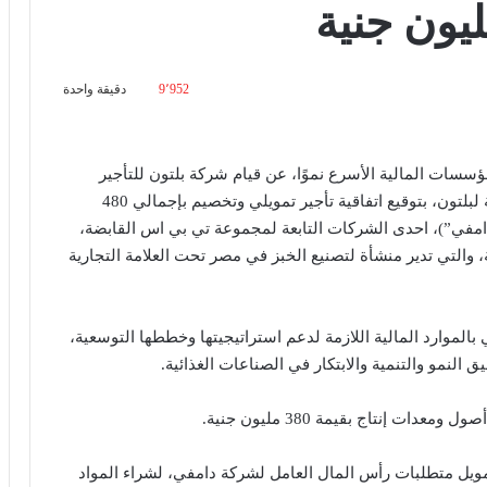
9٬952
دقيقة واحدة
ؤسسات المالية الأسرع نموًا، عن قيام شركة بلتون للتأجير
التمويلي والتخصيم (“الشركة”)، احدى الشركات التابعة لبلتون، بتوقيع اتفاقية تأجير تمويلي وتخصيم بإجمالي 480
دامفي”)، احدى الشركات التابعة لمجموعة تي بي اس القابضة،
 والتي تدير منشأة لتصنيع الخبز في مصر تحت العلامة التجارية
بالموارد المالية اللازمة لدعم استراتيجيتها وخططها التوسعية،
لنمو والتنمية والابتكار في الصناعات الغذائية.
 إنتاج بقيمة 380 مليون جنية.
بالغ قيمته 100 مليون جنية لتمويل متطلبات رأس المال العامل لشركة دامفي، لشراء المواد