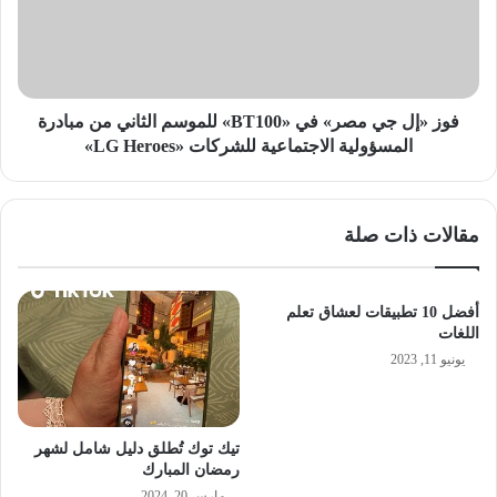
في
«BT100»
للموسم
الثاني
من
مبادرة
فوز «إل جي مصر» في «BT100» للموسم الثاني من مبادرة
المسؤولية
المسؤولية الاجتماعية للشركات «LG Heroes»
الاجتماعية
للشركات
«LG
مقالات ذات صلة
Heroes»
أفضل 10 تطبيقات لعشاق تعلم
اللغات
يونيو 11, 2023
تيك توك تُطلق دليل شامل لشهر
رمضان المبارك
مارس 20, 2024