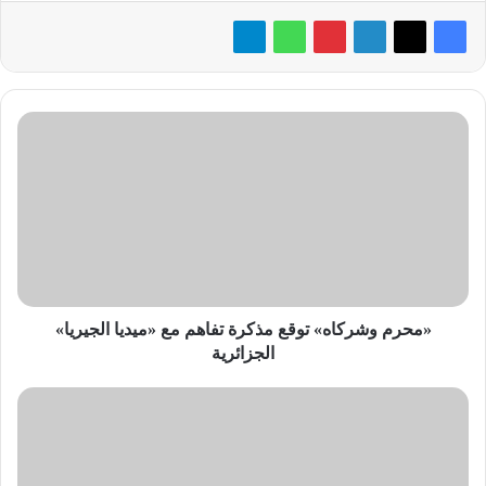
«محرم
وشركاه»
توقع
مذكرة
تفاهم
مع
«ميديا
الجيريا»
الجزائرية
«محرم وشركاه» توقع مذكرة تفاهم مع «ميديا الجيريا»
الجزائرية
فوز
«إل
جي
مصر»